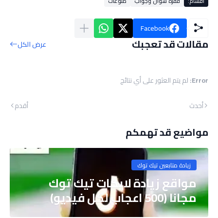
أقسام:
فقرة سؤال وجواب
منوعات
Facebook
مقالات قد تعجبك
عرض الكل
Error:
لم يتم العثور على أي نتائج
أحدث
أقدم
مواضيع قد تهمكم
زيادة متابعين تيك توك
مواقع زيادة لايكات تيك توك
مجانا (500 اعجاب لكل فيديو)