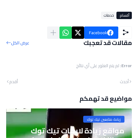
أقسام:
خدمات
Facebook
مقالات قد تعجبك
عرض الكل
Error:
لم يتم العثور على أي نتائج
أحدث
أقدم
مواضيع قد تهمكم
زيادة متابعين تيك توك
مواقع زيادة لايكات تيك توك