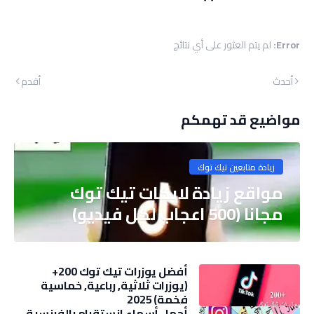
Error:
لم يتم العثور على أي نتائج
أحدث
أقدم
مواضيع قد تهمكم
زيادة متابعين تيك توك
مواقع زيادة لايكات تيك توك
مجانا (500 اعجاب لكل فيديو)
أفضل يوزرات تيك توك 200+
(يوزرات ثلاثية, رباعية, خماسية
فخمة) 2025
أجمل أسماء انستقرام بالفرنسية