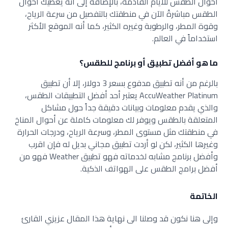
أحوال الطقس للأيام القادمة، بالإضافة إلى أنه يعطيك أحوال
الطقس مباشرةً الآن في منطقتك بالتفصيل من سرعة الرياح،
وقوة المطر، والرطوبة وغيره الكثير، كما أنه الموقع الأكثر
استخداماً في العالم.
ما هو أفضل تطبيق أو برنامج للطقس؟
بالرغم من أنه تطبيق مدفوع بسعر 3 دولار، إلا أن تطبيق
AccuWeather Platinum يعتبر أحد أفضل التطبيقات الطقس،
والذي يقدم معلومات وبيانات دقيقة جداً حول مشاكل
المتعلقة بالطقس ويوفر لك معلومات كاملة عن أحوال المناخ
في منطقتك مثل مستوى المطر، وسرعة الرياح، ودرجات الحرارة
وغيرها الكثير، لكن لو أردت تطبيق مجاني بديل له فإن اقرب
وأفضل برنامج مشابه لخدماته فهو تطبيق Weather فهو من
أفضل برامج الطقس على الهواتف الذكية.
الخاتمة
وإلى هنا نكون قد وصلنا الى نهاية هذا المقال عزيزي القارئ