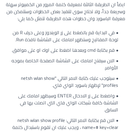
ايضاً ان الطريقة الثالثة لمعرفة كلمة المرور من الكمبيوتر سهلة
وسريعة جداً، ولا تحتاج سوى لتنفيذ بعض الخطوات وستتمكن من
معرفة الباسورد وان خطوات هذه الطريقة تتمثل كما يلي:
في البداية قم بالضغط على زر الويندوز وعلى حرف R من
لوحة المفاتيح وستظهر امامك على الشاشة نافذة Run.
قم بكتابة cmd وبعدها اضغط على اوك او على موافق.
الان سيفتح امامك على الشاشة الصفحة الخاصة بموجه
الأوامر.
سيتوجب عليك كتابة الامر التالي "netsh wlan show
profiles" لإظهار باسورد الواي فاي.
واضغط على زر الادخال ENTER وسيظهر امامك على
الشاشة كافة شبكات الواي فاي التي اتصلت بها في
السابق.
الان قم بكتابة الامر التالي: netsh wlan show profile
name=# key=clear ، ويجب عليك ان تقوم باستبدال كلمة