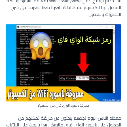
باستخدام برنامج يدعى Wirelesskeyview لمعرفة باسورد الشبكة
المتصل بها للكمبيوتر فقط. لذلك تابعوا معنا لنتعرف على شرح
الخطوات بالتفصيل.
معرفة باسورد الواي فاي من الكمبيوتر
معظم الناس اليوم تجدهم يبحثون عن طريقة تمكنهم من
الحصول على باسورد الواي فاي فالبعض يبدا بالبحث على الانترنت