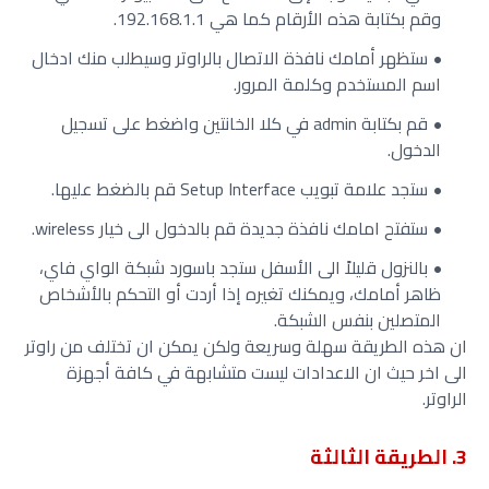
وقم بكتابة هذه الأرقام كما هي 192.168.1.1.
ستظهر أمامك نافذة الاتصال بالراوتر وسيطلب منك ادخال
اسم المستخدم وكلمة المرور.
قم بكتابة admin في كلا الخانتين واضغط على تسجيل
الدخول.
ستجد علامة تبويب Setup Interface قم بالضغط عليها.
ستفتح امامك نافذة جديدة قم بالدخول الى خيار wireless.
بالنزول قليلاً الى الأسفل ستجد باسورد شبكة الواي فاي،
ظاهر أمامك، ويمكنك تغيره إذا أردت أو التحكم بالأشخاص
المتصلين بنفس الشبكة.
ان هذه
الطريقة سهلة وسريعة ولكن يمكن ان تختلف من راوتر
الى اخر حيث ان الاعدادات ليست متشابهة في كافة أجهزة
الراوتر.
3. الطريقة الثالثة