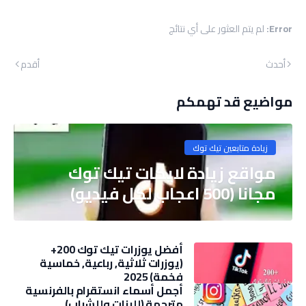
Error:
لم يتم العثور على أي نتائج
أحدث
أقدم
مواضيع قد تهمكم
زيادة متابعين تيك توك
مواقع زيادة لايكات تيك توك
مجانا (500 اعجاب لكل فيديو)
أفضل يوزرات تيك توك 200+
(يوزرات ثلاثية, رباعية, خماسية
فخمة) 2025
أجمل أسماء انستقرام بالفرنسية
مترجمة (للبنات وللشباب)