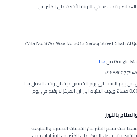
لعملاء وقد حصد في الآونة الأخيرة على الكثير من
لزيارة المركز على العنوان التالي: Villa No. 879/ Way No 3013 Sarooj Street Shati Al Qurm/
هنا
.
ي من يوم السبت الى يوم الخميس حيث ان وقت العمل يبدا
من الساعة 10:00 صباحاً الى الساعة 8:00 مساءً ويجب الانتباه الى ان المركز لا يفتح في يوم
قط حيث يقدم الكثير من الخدمات المميزة والمتنوعة
إزالة الشعر وقد حصل المركز على الكثير من الاشادات حول