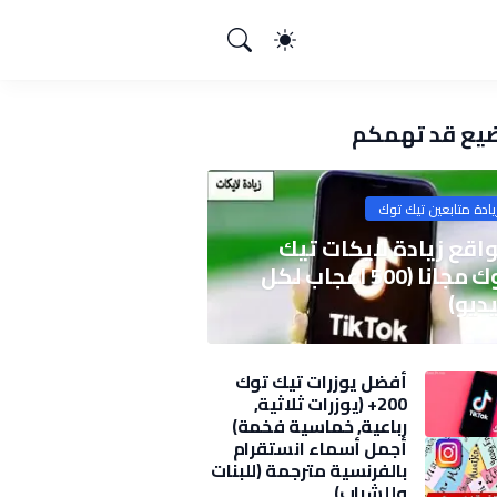
يع قد تهمكم
يادة متابعين تيك توك
اقع زيادة لايكات تيك
توك مجانا (500 اعجاب لكل
ديو)
أفضل يوزرات تيك توك
200+ (يوزرات ثلاثية,
رباعية, خماسية فخمة)
2025
أجمل أسماء انستقرام
بالفرنسية مترجمة (للبنات
وللشباب)