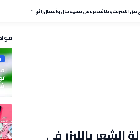
ح من الانترنت
وظائف
دروس تقنية
مال وأعمال
رائج
مواض
ز
مو
في
ز إزالة الشعر بالليزر في