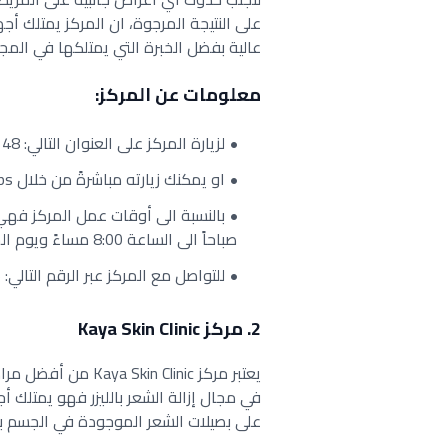
على النتيجة المرجوة، ان المركز يمتلك أ
عالية بفضل الخبرة التي يمتلكها في المجا
معلومات عن المركز:
لزيارة المركز على العنوان التالي: 48 Way مسقط، عُمان.
او يمكنك زيارته مباشرةً من خلال Google Maps من
صباحاً الى الساعة 8:00 مساءً ويوم الجمعة يغلق المركز.
للتواصل مع المركز عبر الرقم التالي: 96822544425+.
2. مركز Kaya Skin Clinic
يعتبر مركز  Clinic
في مجال إزالة الشعر بالليزر فهو يمتلك أج
على بصيلات الشعر الموجودة في الجسم بش