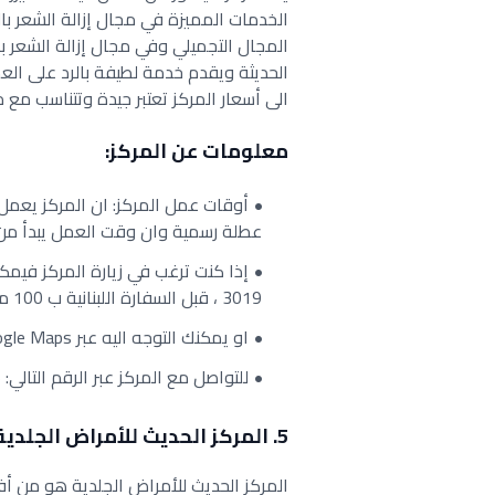
الخدمات المميزة في مجال إزالة الشعر بال
المجال التجميلي وفي مجال إزالة الشعر بال
الحديثة ويقدم خدمة لطيفة بالرد على الع
الى أسعار المركز تعتبر جيدة وتتناسب مع
معلومات عن المركز:
أوقات عمل المركز: ان المركز يعمل
عطلة رسمية وان وقت العمل يبدأ من الساعة 9:00 صباحاً الى السا
إذا كنت ترغب في زيارة المركز فيمك
3019 ، قبل السفارة اللبنانية ب 100 متر.
او يمكنك التوجه اليه عبر Google Maps فور من
للتواصل مع المركز عبر الرقم التالي: 96824600045+.
5. المركز الحديث للأمراض الجلدية
المركز الحديث للأمراض الجلدية هو من أف