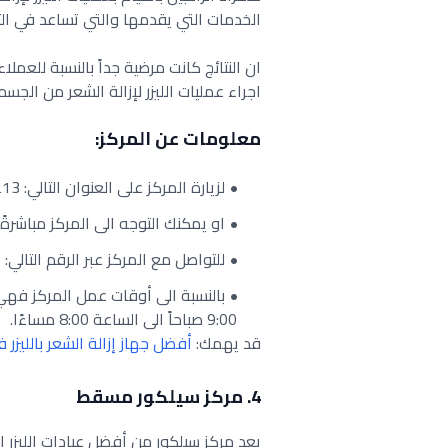
الخدمات التي يقدمها والتي تساعد في ال
ان النتائج كانت مرضية جداً بالنسبة للعم
اجراء عمليات الليزر لإزالة الشعر من الجسم.
معلومات عن المركز:
لزيارة المركز على العنوان التالي: Way 4213 مسقط، عُمان.
او يمكنك التوجه الى المركز مباشرةً Google Maps عبر الرابط التالي م
للتواصل مع المركز عبر الرقم التالي: 96824901500+.
بالنسبة الى أوقات عمل المركز فهي
9:00 صباحاً الى الساعة 8:00 مساءًا.
قد يهمك:
أفضل جهاز إزالة الشعر بالليزر 
4. مركز سيلكور مسقط
يعد مركز سيلكور من أفضل عيادات الليزر