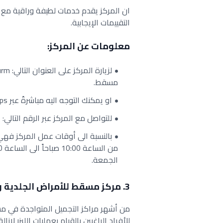
ان المركز يقدم خدمات لطيفة وراقية مع ا
التقييمات الإيجابية.
معلومات عن المركز:
مسقط.
او يمكنك التوجه اليه مباشرةً عبر Google Maps من
للتواصل مع المركز عبر الرقم التالي: 96880077546+.
بالنسبة الى أوقات عمل المركز فه
الجمعة.
3. مركز مسقط للأمراض الجلدية والعلاج بالليزر
من أشهر مراكز التجميل المتواجدة في مس
للأفراد الراغبين بالقيام بعمليات الليزر ل