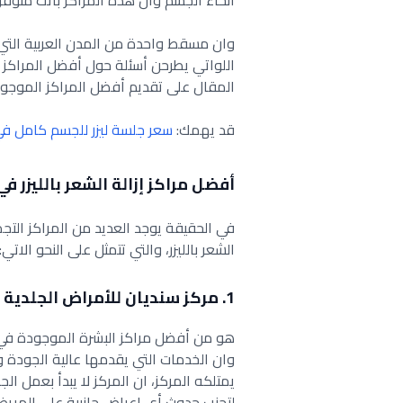
انحاء الجسم وان هذه المراكز باتت متوف
وان مسقط واحدة من المدن العربية التي تض
اللواتي يطرحن أسئلة حول أفضل المراكز ل
المقال على تقديم أفضل المراكز الموجو
قد يهمك:
سعر جلسة ليزر للجسم كامل ف
أفضل مراكز إزالة الشعر بالليزر 
في الحقيقة يوجد العديد من المراكز الت
الشعر بالليزر، والتي تتمثل على النحو الاتي:
1. مركز سنديان للأمراض الجلدية
هو من أفضل مراكز البشرة الموجودة في مس
وان الخدمات التي يقدمها عالية الجودة و
يمتلكه المركز، ان المركز لا يبدأ بعمل ال
لتجنب حدوث أي اعراض جانبية على المريض