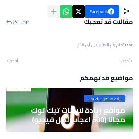
Facebook
مقالات قد تعجبك
عرض الكل
Error:
لم يتم العثور على أي نتائج
أحدث
أقدم
مواضيع قد تهمكم
زيادة متابعين تيك توك
مواقع زيادة لايكات تيك توك
مجانا (500 اعجاب لكل فيديو)