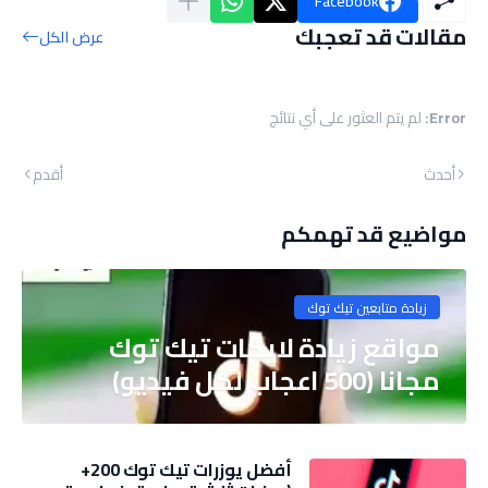
Facebook
مقالات قد تعجبك
عرض الكل
Error:
لم يتم العثور على أي نتائج
أحدث
أقدم
مواضيع قد تهمكم
زيادة متابعين تيك توك
مواقع زيادة لايكات تيك توك
مجانا (500 اعجاب لكل فيديو)
أفضل يوزرات تيك توك 200+