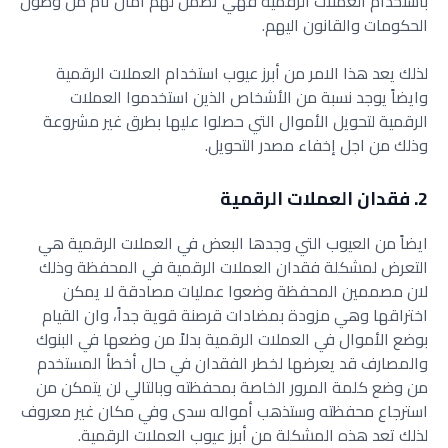
باستخدام العملات الرقمية فهي تضمن لهم امان تام من وصول
الحكومات والقانون اليهم.
لذلك يعد هذا الامر من أبرز عيوب استخدام العملات الرقمية
وايضاً يوجد نسبة من الأشخاص الذين استخدموا العملات
الرقمية لتحويل الأموال التي حصلوا عليها بطرق غير مشروعة
وذلك من اجل إخفاء مصدر التحويل.
2. فقدان العملات الرقمية
ايضاً من العيوب التي وجدها البعض في العملات الرقمية هي
التعرض لمشكلة فقدان العملات الرقمية في المحفظة وذلك
لان مصممين المحفظة وضعوا عمليات مصادقة لا يمكن
اختراقها وهي مزودة بمضادات قرصنة قوية جداً، وان القيام
بوضع الأموال في العملات الرقمية بدلاً من وضعها في البنوك
والمصارف قد يعرضها لخطر الفقدان في حال أخطأ المستخدم
من وضع كلمة المرور الخاصة بمحفظته وبالتالي لن يتمكن من
استرجاع محفظته وستذهب أمواله سدى وفي مكان غير معروف
لذلك تعد هذه المشكلة من أبرز عيوب العملات الرقمية.