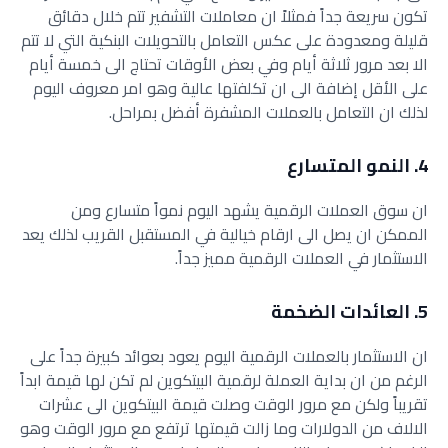
تكون سريعة جداً فمثلاً ان معاملات التشفير تتم خلال دقائق
قليلة ومعدودة على عكس التعامل بالتحويلات البنكية التي لا تتم
الا بعد مرور ثلاثة أيام وفي بعض الأوقات تحتاج الى خمسة أيام
على الأقل إضافة الى ان تكلفتها عالية وهو امر معروف اليوم
لذلك ان التعامل بالعملات المشفرة أفضل بمراحل.
4. النمو المتسارع
ان سوق العملات الرقمية يشهد اليوم نمواً متسارع ومن
الممكن ان يصل الى ارقام خيالية في المستقبل القريب لذلك يعد
الاستثمار في العملات الرقمية مميز جداً.
5. العائدات الضخمة
ان الاستثمار بالعملات الرقمية اليوم يعود بعوائد كبيرة جداً على
الرغم من ان بداية العملة لرقمية البيتكوين لم تكن لها قيمة ابداً
تقريباً ولكن مع مرور الوقت وصلت قيمة البيتكوين الى عشرات
الالاف من الدولارات وما زالت قيمتها ترتفع مع مرور الوقت وهو