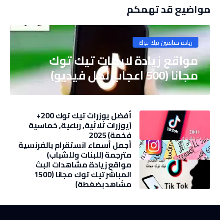
مواضيع قد تهمكم
زيادة متابعين تيك توك
مواقع زيادة لايكات تيك توك
مجانا (500 اعجاب لكل فيديو)
أفضل يوزرات تيك توك 200+
(يوزرات ثلاثية, رباعية, خماسية
فخمة) 2025
أجمل أسماء انستقرام بالفرنسية
مترجمة (للبنات وللشباب)
مواقع زيادة مشاهدات البث
المباشر تيك توك مجانا (1500
مشاهد بضغطة)