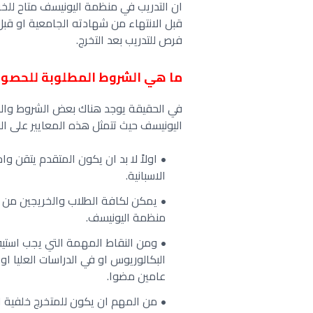
ان التدريب في منظمة اليونيسف متاح للخ
قبل الانتهاء من شهادته الجامعية او ق
فرص للتدريب بعد التخرج.
ما هي الشروط المطلوبة للحصول
في الحقيقة يوجد هناك بعض الشروط والم
اليونيسف حيث تتمثل هذه المعايير على النح
اولاً لا بد ان يكون المتقدم يتقن واح
الاسبانية.
يمكن لكافة الطلاب والخريجين من 
منظمة اليونيسف.
ومن النقاط المهمة التي يجب است
البكالوريوس او في الدراسات العليا ا
عامين مضوا.
من المهم ان يكون للمتخرج خلفية اك