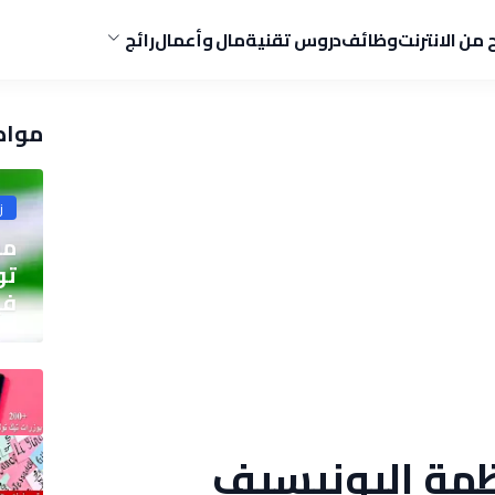
ح من الانترنت
وظائف
دروس تقنية
مال وأعمال
رائج
مواض
ز
مو
في
مة اليونيسيف