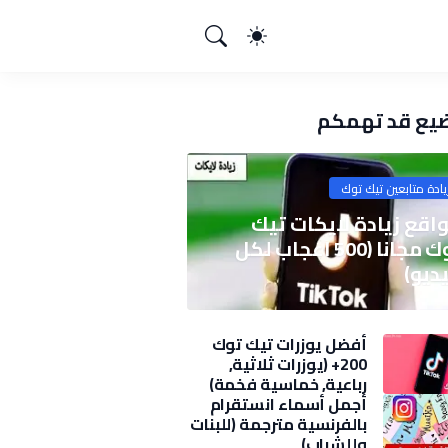
يع قد تهمكم
يادة متابعين تيك توك
اقع زيادة لايكات تيك
توك مجانا (500 اعجاب لكل
ديو)
أفضل يوزرات تيك توك
200+ (يوزرات ثلاثية,
رباعية, خماسية فخمة)
2025
أجمل أسماء انستقرام
بالفرنسية مترجمة (للبنات
وللشباب)