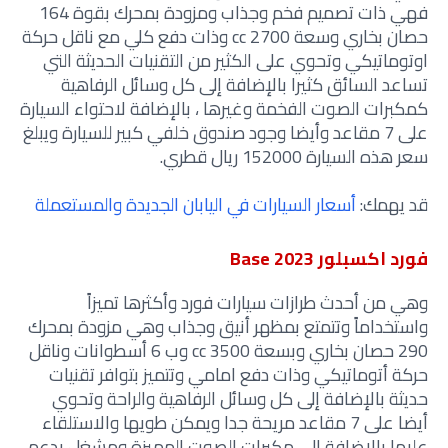
فهي ذات تصميم فخم وجذاب ومزودة بمحرك بقوة 164
حصان بخاري وسعة 2700 cc وذات دفع كلي مع ناقل حركة
اوتوماتيكي وتحوي على الكثير من التقنيات الحديثة التي
تساعد السائق كثيرا بالإضافة إلى كل وسائل الرفاهية
كمكبرات الصوت الفخمة وغيرها ، بالإضافة لاحتواء السيارة
على 7 مقاعد وأيضا وجود صندوق خلفي كبير للسيارة ويبلغ
سعر هذه السيارة 152000 ريال قطري.
قد يهمك:
أسعار السيارات في اليابان الجديدة والمستعملة
فورد اكسبلور Base 2023
وهي من أحدث طرازات سيارات فورد وأكثرها تميزاً
واستخداماً وتتمتع بمظهر أنيق وجذاب وهي مزودة بمحرك
290 حصان بخاري وبسعة 3500 cc وب 6 أسطوانات وناقل
حركة أتوماتيكي وذات دفع امامي وتتميز بتوافر تقنيات
حديثة بالإضافة إلى كل وسائل الرفاهية والراحة وتحوي
أيضا على 7 مقاعد مريحة جدا ويمكن طويها والاستلقاء
عليها بالإضافة إلى مكبرات الصوت المميزة ومشغل يدعم