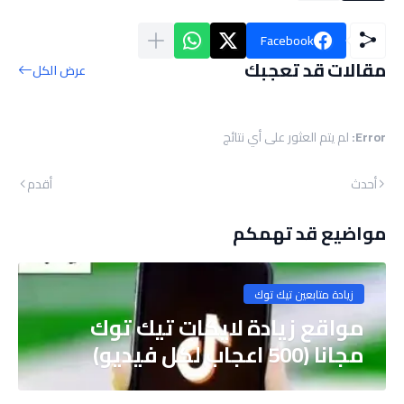
Facebook
مقالات قد تعجبك
عرض الكل
Error:
لم يتم العثور على أي نتائج
أحدث
أقدم
مواضيع قد تهمكم
زيادة متابعين تيك توك
مواقع زيادة لايكات تيك توك
مجانا (500 اعجاب لكل فيديو)