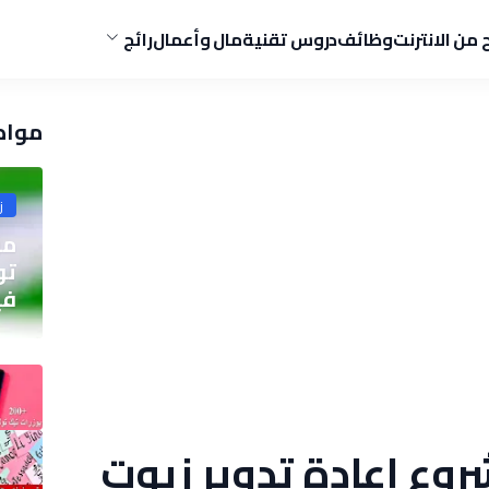
ح من الانترنت
وظائف
دروس تقنية
مال وأعمال
رائج
مواض
ز
مو
في
وع إعادة تدوير زيوت