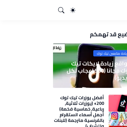
يع قد تهمكم
يادة متابعين تيك توك
اقع زيادة لايكات تيك
توك مجانا (500 اعجاب لكل
ديو)
أفضل يوزرات تيك توك
200+ (يوزرات ثلاثية,
رباعية, خماسية فخمة)
2025
أجمل أسماء انستقرام
بالفرنسية مترجمة (للبنات
وللشباب)