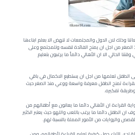
تنا وذلك لان الدول والمجتمعات لا تنهض الا بعلم ابناءها
نذ الصغر من اجل ان يمنح الفائدة لنفسه وللمجتمع وعلى
تنا الحالي الا ان الأهالي دائماً ما يرغبون بتعليم
لى الطفل تعلمها من اجل ان يستطيع الاكمال في باقي
القراءة تمنح الطفل معرفة واسعة ووعي منذ الصغر حيث
وطريقة تفكيره.
اية القراءة ان الأهالي دائما ما يعانون مع أطفالهم من
 ان الطفل دائما ما يرغب باللعب واللهو حيث يعتبر الكثير
لقصص والروايات من الأمور المملة بالنسبة لهم.
ة لدى الآباء حول كيفية تعليم القراءة لأطفالهم، ومن