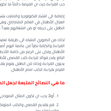
حب القراءة حيث ان الفرصة دائماً ما تكو
إضافة الى انتشار التكنولوجيا والانترنت 
انعزال الأطفال في العالم الافتراضي وه
الطفل على حريته او من انشغالهم بعيداً 
لذلك من الضروري الانتباه الى طريقة ت
القراءة والكتابة نظراً لان عالمنا اليوم أ
الأطفال ولكن على الرغم من كافة الأخطاء 
البالغ يقدر فوائد قراءة كتب القصص للأ
يحبون القراءة وذلك لان الطفل يقوم بتقلي
القيام بقراءة الكتب امام الأطفال.
ما هي النصائح المتبعة لجعل ال
أولاً يجب ان تكون المثال النموذج
قم بتقديم القصص والكتب الملونة 
والاستمتاع بها.