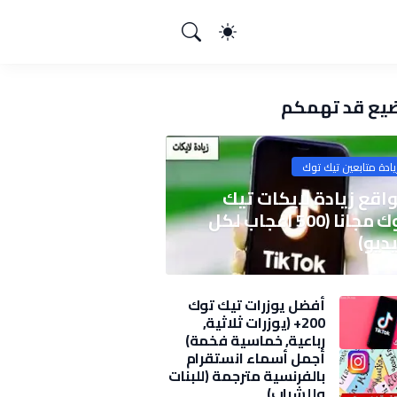
يع قد تهمكم
يادة متابعين تيك توك
اقع زيادة لايكات تيك
توك مجانا (500 اعجاب لكل
ديو)
أفضل يوزرات تيك توك
200+ (يوزرات ثلاثية,
رباعية, خماسية فخمة)
2025
أجمل أسماء انستقرام
بالفرنسية مترجمة (للبنات
وللشباب)