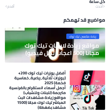
كل ساعة
أحدث
أقدم
مواضيع قد تهمكم
زيادة متابعين تيك توك
مواقع زيادة لايكات تيك توك
مجانا (500 اعجاب لكل فيديو)
أفضل يوزرات تيك توك 200+
(يوزرات ثلاثية, رباعية, خماسية
فخمة) 2025
أجمل أسماء انستقرام بالفرنسية
مترجمة (للبنات وللشباب)
مواقع زيادة مشاهدات البث
المباشر تيك توك مجانا (1500
مشاهد بضغطة)