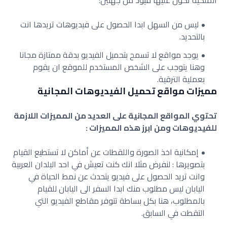
الملكية تكون عليها قيود من جهتين:
ليس من السهل ابدا الحصول على فيديوهات تريدها انت
بالتحديد.
يوجد مواقع لا تسمح بتحميل الفيديو بدقة ممتازة مجانا
وهنا يتوجب على الشخص المستخدم للموقع ان يقوم
بعملية الترقية.
مميزات مواقع تحميل الفيديوهات المجانية
تحتوي المواقع المجانية على العديد من المميزات اللازمة
للفيديوهات ومن ابرز هذه المميزات :
إمكانية اخذ الصورة واللقطات عن أماكن لا تستطيع القيام
بتصويرها : لنفرض مثلا انك كنت تعيش في احد البلدان العربية
وانت تريد الحصول على فيديو يتحدث عن نمط الحياة في
اليابان ليس مطلوب منك ابدا السفر الى اليابان للقيام
بالمطلوب، هنا بكل بساطة تتوفر مقاطع الفيديو التي
التقطت في السابق.