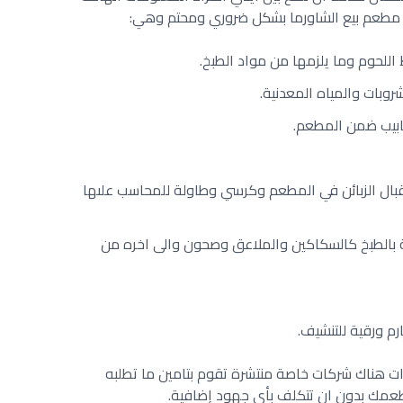
 مطعم بيع الشاورما بشكل ضروري ومحتم وهي:
 اللحوم وما يلزمها من مواد الطبخ.
بات والمياه المعدنية.
ابيب ضمن المطعم.
قبال الزبائن في المطعم وكرسي وطاولة للمحاسب علىها
صة بالطبخ كالسكاكين والملاعق وصحون والى اخره من
م ورقية للتنشيف.
ت هناك شركات خاصة منتشرة تقوم بتامين ما تطلبه
عمك بدون ان تتكلف بأي جهود إضافية.