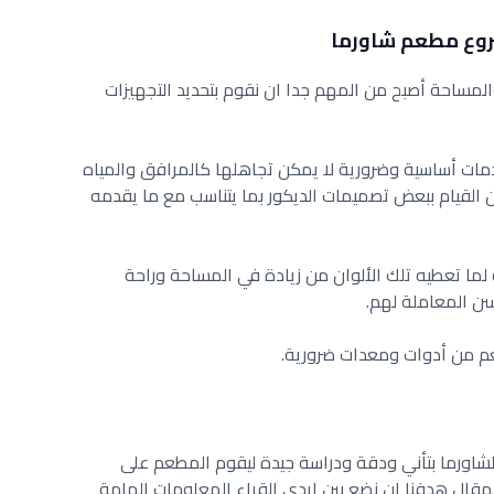
روع مطعم شاورما
والمساحة أصبح من المهم جدا ان نقوم بتحديد التجهيزات
ات أساسية وضرورية لا يمكن تجاهلها كالمرافق والمياه
القيام ببعض تصميمات الديكور بما يتناسب مع ما يقدمه
 لما تعطيه تلك الألوان من زيادة في المساحة وراحة
سن المعاملة لهم.
عم من أدوات ومعدات ضرورية.
 الشاورما بتأني ودقة ودراسة جيدة ليقوم المطعم على
مقال هدفنا ان نضع بين ايدي القراء المعلومات الهامة