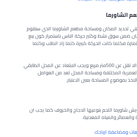
م الشاورما
ا هي تحديد المكان ومساحة مطعم الشاورما الذي سنقوم
المكان ضمن سوق نشط وكثير حركة الناس باستمرار كون بيع
لمارة فكلما كانت الحركة كبيرة كلما زاد الطلب وكلما
كما ان مساحة المحل لبيع الشاورما يجب الا تقل عن 500متر مربع ويجب الابتعاد عن المحل الطابقي
العمرية المختلفة ومساحة المحل تعد من العوامل
اخذ بموضوع المساحة بعين الاعتبار.
يش شاورما اللحم بنوعيها الدجاج والخروف كما يجب ان
العصائر والمياه المعدنية.