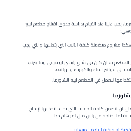
ما، يجب علينا عند القيام بدراسة جدوى افتتاح مطعم لبيع
 وهي:
ل هكذا مشروع متضمنة كلفة الآلات التي يتطلبها والتي يجب
تتاح المطعم به ان كان في شارع رئيسي او فرعي وما يترتب
ة الى فواتير الماء والكهرباء والهاتف.
 استقدامها للعمل في المطعم لبيع الشاورما.
شاورما
ى ان تتضمن كافة الجوانب التي يجب الاخذ بها لإنجاح
لية لما يحتاجه من راس مال امر هام جدا.