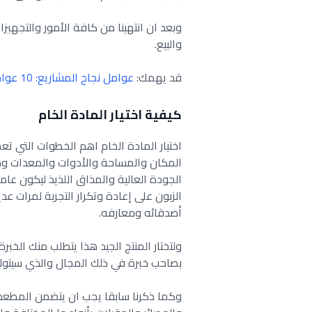
وبعد ان انتهينا من كافة الأمور والتجهيزات
والبيع.
قد يهمك:
عوامل نجاح المشاريع: 10 عوامل النجاح في إدارة المشاريع
كيفية اختيار المادة الخام
اختيار المادة الخام اهم الخطوات التي 
المكان والمساحة والأدوات والمعدات وما
الجودة العالية والمذاق اللذيذ ليكون ع
الزبون على إعادة وتكرار التجربة لمرات 
أصدقائه ومعارفه.
ولتختار المنتج الجيد هذا يتطلب منك الخبر
بصاحب خبرة في ذلك المجال والذي سيتول
وكما ذكرنا سابقا يجب ان يتضمن المطعم ا