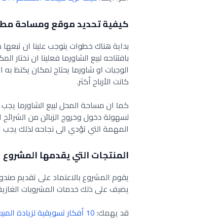
كيفية تحديد موقع ومساحة مطع
بداية هناك خطوات يتوجب علينا ان تبعه
بافتتاحه لبيع الشاورما فعلينا ان نختار 
الوجبات او شاورما يحتاج لمكان يكتظ به ا
كانت الأرباح أكثر.
لسهولة دخول وخروج الزبائن من الشرائح 
المهمة التي تؤدي الى نجاحه لذلك يجب ال
المنتجات التي يقدمها المشروع
يقوم المشروع بالاعتماد على تقديم صندو
يضيف على ذلك خدمات المشروبات الغازية و
قد يهمك:
10 أفكار تسويقية لزيادة المبيعات ومضاعفة ارباحك