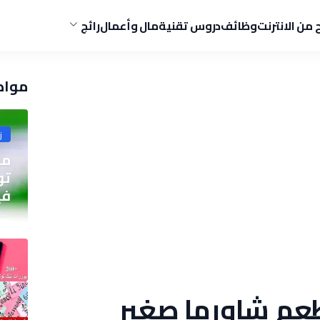
ح من الانترنت
وظائف
دروس تقنية
مال وأعمال
رائج
مواض
ز
مو
في
عم شاورما صغير