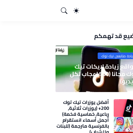
يع قد تهمكم
يادة متابعين تيك توك
اقع زيادة لايكات تيك
توك مجانا (500 اعجاب لكل
ديو)
أفضل يوزرات تيك توك
200+ (يوزرات ثلاثية,
رباعية, خماسية فخمة)
2025
أجمل أسماء انستقرام
بالفرنسية مترجمة (للبنات
وللشباب)