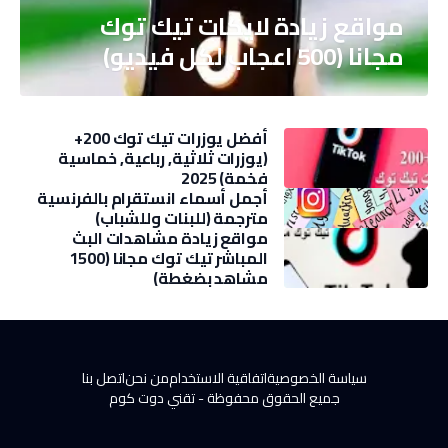
مواقع زيادة لايكات تيك توك
مجانا (500 اعجاب لكل فيديو)
أفضل يوزرات تيك توك 200+
(يوزرات ثلاثية, رباعية, خماسية
فخمة) 2025
أجمل أسماء انستقرام بالفرنسية
مترجمة (للبنات وللشباب)
مواقع زيادة مشاهدات البث
المباشر تيك توك مجانا (1500
مشاهد بضغطة)
سياسة الخصوصية
اتفاقية الاستخدام
من نحن
اتصل بنا
جميع الحقوق محفوظة -
تقني دوت كوم