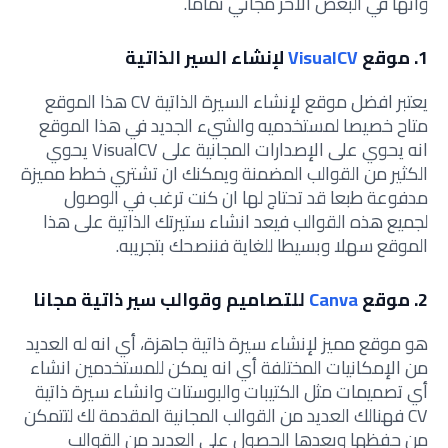
وانها في البعض الاخر مجاني تماما.
1. موقع
VisualCV
لإنشاء السير الذاتية
يعتبر افضل موقع لإنشاء السيرة الذاتية CV هذا الموقع
متاح خصيصا لمستخدميه والشيء الجديد في هذا الموقع
انه يحوي على الإصدارات المجانية على VisualCV يحوي
الكثير من القوالب المضمنة ويمكنك ان تشتري خطط مميزة
مدفوعة طبعا قد تحتاج لها ان كنت ترغب في الوصول
لجميع هذه القوالب فيعد انشاء ستيرتك الذاتية على هذا
الموقع سهلا وبسيطا للغاية فننصحك بتجريبه.
2. موقع
Canva
للتصاميم وقوالب سير ذاتية مجانا
هو موقع مميز لإنشاء سيرة ذاتية جاهزة، أي انه له العديد
من الإمكانيات المختلفة أي انه يمكن للمستخدمين انشاء
أي تصميمات مثل الكتيبات والبوستات وانشاء سيرة ذاتية
CV فهنالك العديد من القوالب المجانية المقدمة لك لتتمكن
من حفظها وبعدها الحصول على العديد من القوالب