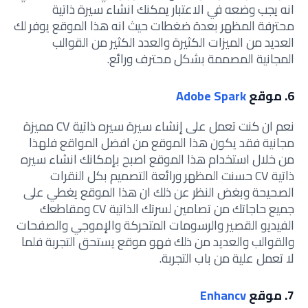
انه يجب وضعه في الاعتبار يمكنك انشاء سيرة ذاتية
محترفة المظهر بعدة ضغطات حيث انه هذا الموقع يوفر لك
العديد من الميزات الكثيرة والعدد الكثير من القوالب
المجانية المصممة بشكل محترف ورائع.
6. موقع
Adobe Spark
نعم ان كنت تعمل على إنشاء سيرة سيره ذاتية CV مميزة
مجانية فقد يكون هذا الموقع من افضل المواقع فلهذا
من خلال استخدام هذا الموقع اصبح بإمكانك انشاء سيره
ذاتية CV حسنت المظهر ورائعة التصميم بكل النقرات
الصحيحة وبغض النظر عن ذلك ان هذا الموقع يغطي على
جميع حاجاتك من تصامين لسرتك الذاتية CV ومقاطعك
الفيديو القصير والرسومات المتحركة والإموجي والصفحات
والقوالب والعديد من ذلك فهو موقع يستحق التجربة فلما
لا تعمل علية من باب التجربة.
7. موقع
Enhancv