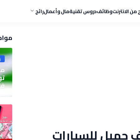
ح من الانترنت
وظائف
دروس تقنية
مال وأعمال
رائج
مواض
ز
مو
في
 جميل للسيارات