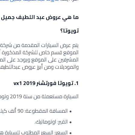
ما هي عروض عبد اللطيف جميل ل
تويوتا؟
يتم عرض السيارات المقدمة من شرك
الموقع قسم خاص للشركة المذكورة أع
والموديلات ومن أبرز عروض عبداللطيف 
1. تويوتا فورتشنر vx1 2019
السيارة مستعملة من سنة 2019 وتوجد في الدمام طريق فهد العليا.
المسافة المقطوعة: 90 ألف كيلومتر..
القير: اوتوماتيك.
السعر: السعر المطلوب للسيارة هو 2792 ريال سعودي شهرياً لكل ق