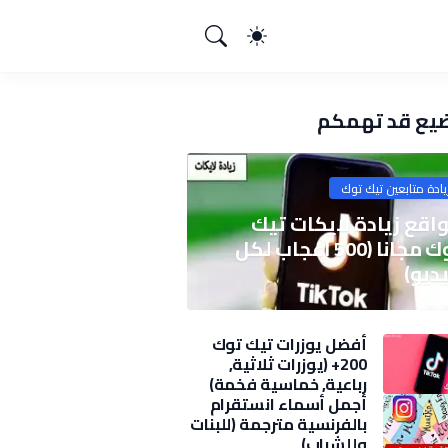
يع قد تهمكم
يادة متابعين تيك توك
اقع زيادة لايكات تيك
توك مجانا (500 اعجاب لكل
ديو)
أفضل يوزرات تيك توك
200+ (يوزرات ثلاثية,
رباعية, خماسية فخمة)
2025
أجمل أسماء انستقرام
بالفرنسية مترجمة (للبنات
وللشباب)