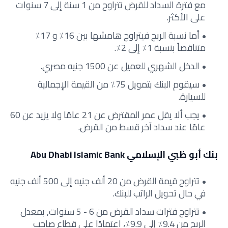
مع فترة السداد للقرض تتراوح من 1 سنة إلى 7 سنوات
على الأكثر.
أما نسبة الربح فيتراوح هامشها بين 16٪ و 17٪
متناقصاً بنسبة 1٪ إلى 2٪.
الدخل الشهري للعميل عن 1500 جنيه مصري.
سيقوم البنك بتمويل 75٪ من القيمة الإجمالية
للسيارة.
يجب ألا يقل عمر المقترض عن 21 عامًا ولا يزيد عن 60
عامًا عند سداد آخر قسط من القرض.
بنك أبو ظبي الإسلامي Abu Dhabi Islamic Bank
تتراوح قيمة القرض من 20 ألف جنيه إلى 500 ألف جنيه
في حال تحويل الراتب للبنك.
تتراوح فترات سداد القرض من 6 - 5 سنوات, بمعدل
الربح من 9.4٪ إلى 9.9٪، اعتمادًا على قطاع صاحب