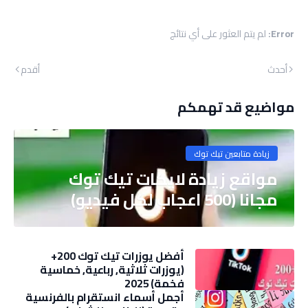
Error:
لم يتم العثور على أي نتائج
أحدث
أقدم
مواضيع قد تهمكم
زيادة متابعين تيك توك
مواقع زيادة لايكات تيك توك
مجانا (500 اعجاب لكل فيديو)
أفضل يوزرات تيك توك 200+
(يوزرات ثلاثية, رباعية, خماسية
فخمة) 2025
أجمل أسماء انستقرام بالفرنسية