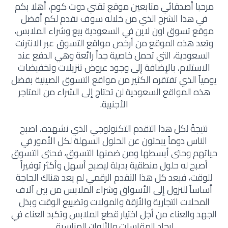
مرحبا أصدقائي متابعين موقع تقني دوت كوم، أهلا بكم
في هذا الشرح الذي من خلاله سوف نقدم لكم أفضل
موقع تسوق اون لاين في السعودية بيع وشراء الملابس،
وتعد هذه الموقع من أرخص مواقع التسوق عبر الانترنت
السعودية، التي تحمل خاصية جداً رائعة وهي الدفع عند
الاستلام، بالإضافة إلى وجود عروض تنزيلات وتخفيضات
يومياً الذي تفتقره الكثير من مواقع التسوق الصينية بفضل
هذه المواقع السعودية لن تحتاج إلى الشراء من المتاجر
الأجنبية.
نتيجةً لكل هذا التقدم التكنولوجي الذي نشهده، اصبح
الناس دوماً يبحثون عن الحلول السهلة لكل الأمور في
حياتهم وحتى أبسطها ومن ضمنها التسوق، فحتى التسوق
أصبح له حلول منطقية بديلة ليصبح أسهل وأكثر توفيراً
للوقت، فبعد كل هذا التقدم الرقمي لم يعد هناك الحاجة
أساساً للنزول إلى الأسواق وشراء الملابس من بين آلاف
المحلات التجارية والأزقة والمولات وتضييع الوقت وبذل
الجهد والعناء من أجل اختيار قطع الملابس وتكبد العناء في
إيجاد المقاسات والألوان المناسبة.