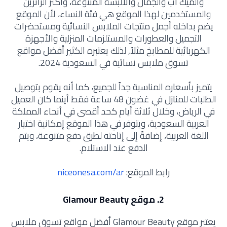
والميك اب والجمال والألبسة المتنوعة، وأكثر الزائرين
والمستخدمين لهذا الموقع هي فئة النساء، لأن الموقع
يضم بداخله أجمل منتجات الملابس النسائية ومستحضرات
التجميل والعطورات والمستلزمات المنزلية والأجهزة
الكهربائية للمطابخ مثلاً, لذلك يعتبره الكثير أفضل مواقع
تسوق ملابس نسائية في السعودية 2024.
يتميز بأسعاره المناسبة جداً للجميع، كما أنه يقوم بتوصيل
الطلبات للمنازل في غضون 48 ساعة فقط أينما كان العميل
في الرياض، وخلال ثلاثة أيام كحد أقصى في أنحاء المملكة
العربية السعودية، ويتوفر في هذا الموقع إمكانية اختيار
اللغة العربية، إضافةً إلى إتاحته لطرق دفع متنوعة، ويتم
الدفع عند الاستلام.
رابط الموقع:
niceonesa.com/ar
2. موقع Glamour Beauty
يعتبر موقع Glamour Beauty أفضل مواقع تسوق ملابس