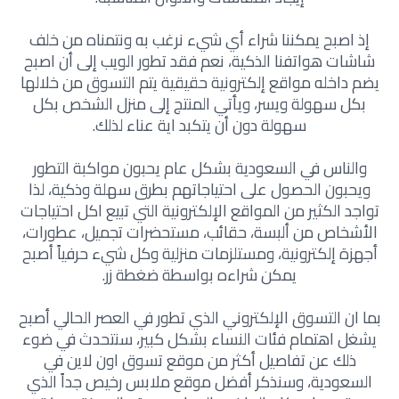
إذ اصبح يمكننا شراء أي شيء نرغب به ونتمناه من خلف
شاشات هواتفنا الذكية، نعم فقد تطور الويب إلى أن اصبح
يضم داخله مواقع إلكترونية حقيقية يتم التسوق من خلالها
بكل سهولة ويسر، ويأتي المنتج إلى منزل الشخص بكل
سهولة دون أن يتكبد اية عناء لذلك.
والناس في السعودية بشكل عام يحبون مواكبة التطور
ويحبون الحصول على احتياجاتهم بطرق سهلة وذكية، لذا
تواجد الكثير من المواقع الإلكترونية التي تبيع اكل احتياجات
الأشخاص من ألبسة، حقائب، مستحضرات تجميل، عطورات،
أجهزة إلكترونية، ومستلزمات منزلية وكل شيء حرفياً أصبح
يمكن شراءه بواسطة ضغطة زر.
بما ان التسوق الإلكتروني الذي تطور في العصر الحالي أصبح
يشغل اهتمام فئات النساء بشكل كبير، سنتحدث في ضوء
ذلك عن تفاصيل أكثر من موقع تسوق اون لاين في
السعودية، وسنذكر أفضل موقع ملابس رخيص جداً الذي