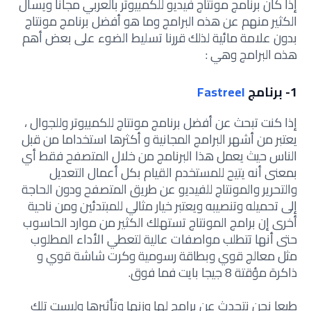
إذا كان برنامج مونتاج فيديو للكمبيوتر بالعربي مجانا ويسأل
الكثير منهم عن هذه البرامج وما هو أفضل برنامج مونتاج
بدون علامة مائية لذلك قررنا تسليط الضوء على بعض أهم
هذه البرامج وهي :
1- برنامج
Fastreel
إذا كنت تبحث عن أفضل برنامج مونتاج للكمبيوتر وللجوال ،
يعتبر من أشهر البرامج المجانية و أكثرها استخداما من قبل
الناس حيث يعمل هذا البرنامج من خلال المتصفح فقط أي
بمعنى أنه يتيح للمستخدم القيام بكل أعمال التعديل
والتحرير والمونتاج للفيديو عن طريق المتصفح ودون الحاجة
إلى تحميله وتنصيبه ويعتبر خيار مثالي للمبتدئين ومن ناحية
أخرى إن برامج المونتاج تستهلك الكثير من موارد الحاسوب
حتى أنها تتطلب مواصفات عالية لتعطي الأداء المطلوب
مثل معالج قوي وبطاقة رسومية وكرت شاشة قوي و
ذاكرة مؤقتة 8 جيجا بايت فما فوق.
طبعا نحن نتحدث عن برامج لها وزنها وتأثيرها وليست تلك