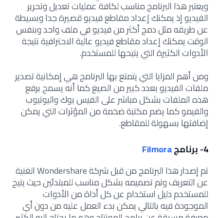
ويعتبر هذا البرنامج مناسب لكافة عمليات تعديل وتحرير
الفيديو إذ يمكنك إعداد مقاطع فيديو قصيرة جدا وبسيطة
عن طريقه مثل دمج أكثر من فيديو في ملف واحد وبنفس
الوقت يمكنك إعداد مقاطع فيديو عالية الاحترافية نتيجة
الأدوات الكثيرة التي يتيحها للمستخدم.
ومن أهم المزايا التي يتمتع بها البرنامج هي إمكانية تصدير
ملفات الفيديو بعدد كبير من الصيغ كما أنه يسمح برفع
هذه الملفات بشكل مباشر على الفيس بوك واليوتيوب
والفيمو كما يضم مكتبة ضخمة من المؤثرات التي يمكن
إضافتها بسهولة للمقاطع.
4- برنامج
Filmora
تم إصدار هذا البرنامج من قبل شركة Wondershare الغنية
عن التعريف وتم تصميمه بشكل مناسب للمبتدئين حيث يتيح
للمستخدم دليل استخدام عن كل أداة من الأدوات
الموجودة فيه بالتالي يمكن بدء العمل عليه من دون أي
معرفة مسبقة عن برامج المونتاج وهو ما يحتاج إليه الكثير