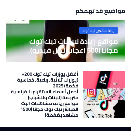
مواضيع قد تهمكم
زيادة متابعين تيك توك
مواقع زيادة لايكات تيك توك
مجانا (500 اعجاب لكل فيديو)
أفضل يوزرات تيك توك 200+
(يوزرات ثلاثية, رباعية, خماسية
فخمة) 2025
أجمل أسماء انستقرام بالفرنسية
مترجمة (للبنات وللشباب)
مواقع زيادة مشاهدات البث
المباشر تيك توك مجانا (1500
مشاهد بضغطة)