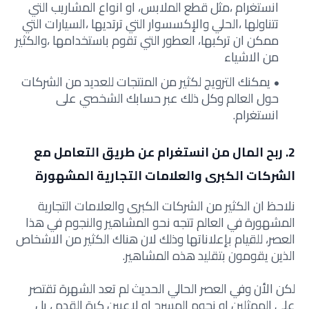
انستغرام ،مثل قطع الملابس، او انواع المشاريب التي
تتناولها ،الحلي والإكسسوار التي ترتديها ،السيارات التي
ممكن ان تركبها، العطور التي تقوم باستخدامها ،والكثير
من الاشياء
يمكنك الترويج لكثير من المنتجات للعديد من الشركات
حول العالم وكل ذلك عبر حسابك الشخصي على
انستغرام.
2. ربح المال من انستغرام عن طريق التعامل مع
الشركات الكبرى والعلامات التجارية المشهورة
نلاحظ ان الكثير من الشركات الكبرى والعلامات التجارية
المشهورة في العالم تتجه نحو المشاهير والنجوم في هذا
العصر، للقيام بإعلاناتها وذلك لان هناك الكثير من الاشخاص
الذين يقومون بتقليد هذه المشاهير.
لكن الأن وفي العصر الحالي الحديث لم تعد الشهرة تقتصر
على الممثلين او نجوم المسرح او لاعبين كرة القدم ، بل