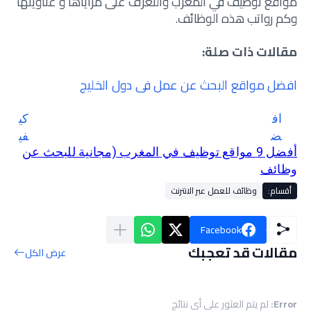
مواقع توظيف في المغرب والتعرف على مزاياها و عناوينها
وكم رواتب هذه الوظائف.
مقالات ذات صلة:
افضل مواقع البحث عن عمل في دول الخليج
كي
اف
في
ض
أفضل 9 مواقع توظيف في المغرب (مجانية للبحث عن
ة
ل
وظائف
تق
ش
دي
رك
أقسام:
وظائف للعمل عبر الانترنت
م
ا
طل
ت
Facebook
ب
الت
مقالات قد تعجبك
عرض الكل
تو
و
ظي
ظي
ف
ف
Error:
لم يتم العثور على أي نتائج
ف
ف