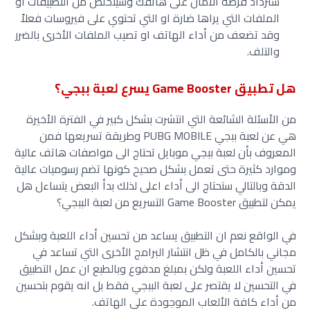
ستزداد فرصة الأمان على هاتفك وسيتخلص من التطبيقات او
الملفات التي يراها ضارة او التي تحتوي على فيروسات فعلاً
وقد تضعف من أداء الهاتف او تصيب الملفات الأخرى بالضرر
والتلف.
هل تطبيق Game Booster يسرع لعبة ببجي؟
من الأسئلة الشائعة التي انتشرت بشكل كبير في الفترة الأخيرة
هي عن لعبة ببجي PUBG MOBILE
وطريقة تسريعها فمن
المعروف بأن لعبة ببجي موبايل تحتاج الى مواصفات هاتف عالية
وموارد كثيرة حتى تعمل بشكل صحيح كونها تضم رسوميات عالية
الدقة وبالتالي ستحتاج الى أداء اعلى لذلك بدأ البعض يتساءل هل
يمكن لتطبيق Game Booster التسريع من لعبة الببجي؟
في الواقع نعم ان التطبيق يساعد من تحسين أداء اللعبة وبشكل
مجاني بالكامل في ظل انتشار البرامج الأخرى التي تساعد في
تحسين أداء اللعبة ولكن بمبلغ مدفوع وبالطبع ان عمل التطبيق
في التحسين لا يقتصر على لعبة الببجي فقط بل انه يقوم بتحسين
من أداء كافة الألعاب الموجودة على الهاتف.