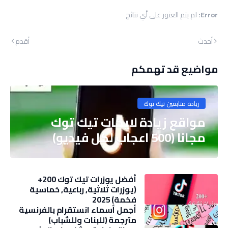
Error:
لم يتم العثور على أي نتائج
أحدث
أقدم
مواضيع قد تهمكم
زيادة متابعين تيك توك
مواقع زيادة لايكات تيك توك
مجانا (500 اعجاب لكل فيديو)
أفضل يوزرات تيك توك 200+
(يوزرات ثلاثية, رباعية, خماسية
فخمة) 2025
أجمل أسماء انستقرام بالفرنسية
مترجمة (للبنات وللشباب)