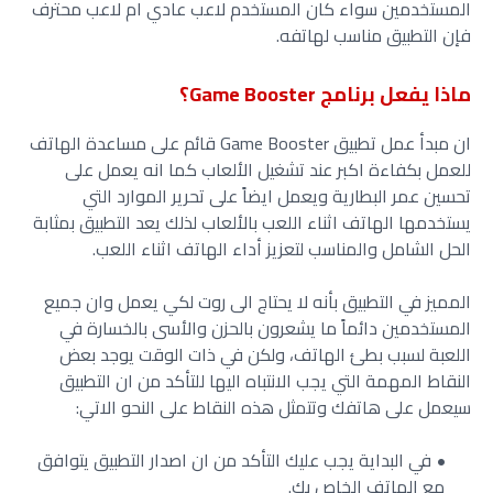
المستخدمين سواء كان المستخدم لاعب عادي ام لاعب محترف
فإن التطبيق مناسب لهاتفه.
ماذا يفعل برنامج Game Booster؟
ان مبدأ عمل تطبيق Game Booster قائم على مساعدة الهاتف
للعمل بكفاءة اكبر عند تشغيل الألعاب كما انه يعمل على
تحسين عمر البطارية ويعمل ايضاً على تحرير الموارد التي
يستخدمها الهاتف اثناء اللعب بالألعاب لذلك يعد التطبيق بمثابة
الحل الشامل والمناسب لتعزيز أداء الهاتف اثناء اللعب.
المميز في التطبيق بأنه لا يحتاج الى روت لكي يعمل وان جميع
المستخدمين دائماً ما يشعرون بالحزن والأسى بالخسارة في
اللعبة لسبب بطئ الهاتف، ولكن في ذات الوقت يوجد بعض
النقاط المهمة التي يجب الانتباه اليها للتأكد من ان التطبيق
سيعمل على هاتفك وتتمثل هذه النقاط على النحو الاتي:
في البداية يجب عليك التأكد من ان اصدار التطبيق يتوافق
مع الهاتف الخاص بك.