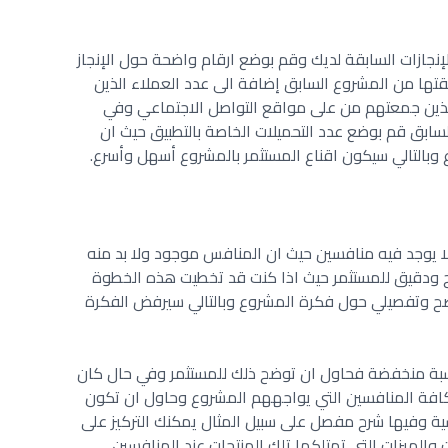
نجازات السابقة لديك وقم بوضع ارقام واضحة حول الإنجاز
ققتها من المشروع السابق إضافة الى عدد العملاء الذين
ذين جمعتهم من على مواقع التواصل الاجتماعي وفي
لسابق قم بوضع عدد التحميلات الخاصة بالتطبيق حيث ان
وبالتالي سيكون اقناع المستثمر بالمشروع أسهل وأسرع.
لا يوجد فيه منافسين حيث ان المنافس موجود ولا بد منه
ودقيق للمستثمر حيث اذا كنت قد تخطيت هذه الخطوة
ضح وتفصيلي حول فكرة المشروع وبالتالي سيرفض الفكرة
سبة منخفضة فحاول ان توضح ذلك للمستثمر وفي حال كان
افة المنافسين التي يواجههم المشروع وحاول ان تكون
ة وفيها شرح مفصل على سبيل المثال يمكنك التركيز على
الميزات التي تمتلكها تلك المنتجات عند المنافسين.