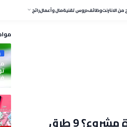
ح من الانترنت
وظائف
دروس تقنية
مال وأعمال
رائج
مواض
ز
مو
في
كيف اعرض فكرة مشروع؟ 9 طرق