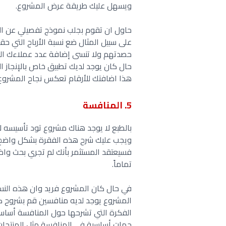
ويسهل عليك طريقة عرض المشروع.
حاول ان تقوم بجلب نموذج تفصيلي عن الإ
على سبيل المثال ضع نسبة الأرباح التي ح
حصدتهم ولا تنسى إضافة عدد عملاءك ال
حال كان يوجد لديك تطبيق خاص بالإنجاز ا
هذا اضافتك للأرقام تعكس نجاح المشروع 
5. المنافسة
بالطبع لا يوجد هناك مشروع تود تأسيسه 
ويجب عليك شرح هذه الفقرة بشكل واضح 
فسيعتقد المستثمر بأنك لم تجري بحث وا
تماماً.
في حال كان المشروع فريد وان هذه الن
المشروع يوجد لديه منافسين قم بشروح ك
الفكرة التي تشرحها حول المنافسة أساسي
جهات أساسية في المنافسة مثل المنتجات و