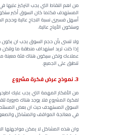
من اهم النقاط التي يجب التركيز عليها
المستهدف فكلما كان السوق أكبر ستكون 
أسهل فسيرى نسبة النجاح عالية وحجم الس
وستكون الأرباح عالية.
ولا تنسى بأن حجم السوق يجب ان يكون من
إذا كنت تريد استهداف منطقة ما ولتكن م
عملاءك ولكن سيكون هناك فئة معينة منه
تنطبق على الجميع.
3. نموذج عرض فكرة مشروع
من الأفكار المهمة التي يجب عليك اطرح
لفكرة المشروع فلا يوجد هناك ضرورة لتقب
السوق المستهدف حيث ان بعض المستثمري
في معالجة المواقف والمشاكل والصعوبا
وان هذه المشاكل لا يمكن مواجهتها الا