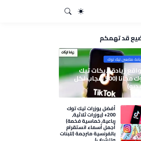
يع قد تهمكم
يادة متابعين تيك توك
اقع زيادة لايكات تيك
توك مجانا (500 اعجاب لكل
ديو)
أفضل يوزرات تيك توك
200+ (يوزرات ثلاثية,
رباعية, خماسية فخمة)
2025
أجمل أسماء انستقرام
بالفرنسية مترجمة (للبنات
وللشباب)