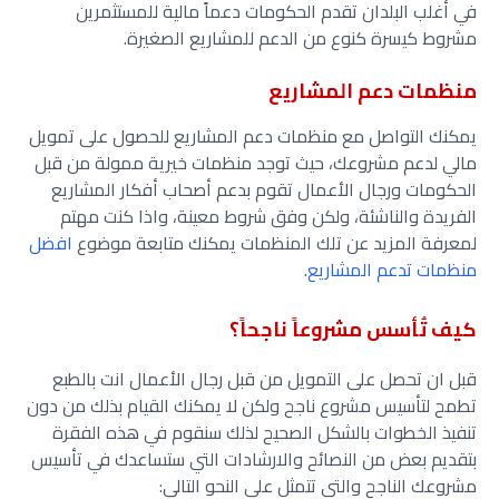
في أغلب البلدان تقدم الحكومات دعماً مالية للمستثمرين
مشروط كيسرة كنوع من الدعم للمشاريع الصغيرة.
منظمات دعم المشاريع
يمكنك التواصل مع منظمات دعم المشاريع للحصول على تمويل
مالي لدعم مشروعك، حيث توجد منظمات خيرية ممولة من قبل
الحكومات ورجال الأعمال تقوم بدعم أصحاب أفكار المشاريع
الفريدة والناشئة، ولكن وفق شروط معينة، واذا كنت مهتم
لمعرفة المزيد عن تلك المنظمات يمكنك متابعة موضوع
افضل
منظمات تدعم المشاريع
.
كيف تُأسس مشروعاً ناجحاً؟
قبل ان تحصل على التمويل من قبل رجال الأعمال انت بالطبع
تطمح لتأسيس مشروع ناجح ولكن لا يمكنك القيام بذلك من دون
تنفيذ الخطوات بالشكل الصحيح لذلك سنقوم في هذه الفقرة
بتقديم بعض من النصائح والارشادات التي ستساعدك في تأسيس
مشروعك الناجح والتي تتمثل على النحو التالي: