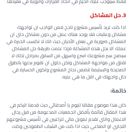
فقط سيتوجب عليك الحزم في اتخاذ القرارات والروية في تنفيذها.
3. حل المشاكل
اذا كنت تريد تأسيس مشروع ناجح فمن الواجب ان تواجهك
مشاكل وعقبات فلا يوجد هناك عمل من دون مشاكل حتى ان
المشاكل ضرورية في بعض الأحيان حيث انك لا تكتسب الخبرة في
عملك الا بحل هذه المشكلة فإذا علمت طريقة حل المشاكل
سيصبح سير مشروعك اسرع واسهل من السابق بمراحل لذلك لا
تقلق من مواجهة المشاكل ولكن حاول ان تقوم بحلها بالطرق
الصحيحة والسليمة لتضمن نجاح المشروع وتكون الخسارة في
حال واجهتك في اقل ما هي عليه.
خاتمة:
كان هذا موضوع مقالنا لليوم يا أصدقائي حيث قدمنا اليكم في
هذا المقال قائمة بأفضل الجمعيات المدعومة من قبل رجال
الاعمال والتي تقدم تمويل مالي للراغبين في تأسيس مشروعهم
التجاري او الصناعي حيث اذا كنت من الشباب الطموحين وكنت