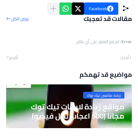
Facebook
مقالات قد تعجبك
عرض الكل
Error:
لم يتم العثور على أي نتائج
أحدث
أقدم
مواضيع قد تهمكم
زيادة متابعين تيك توك
مواقع زيادة لايكات تيك توك
مجانا (500 اعجاب لكل فيديو)