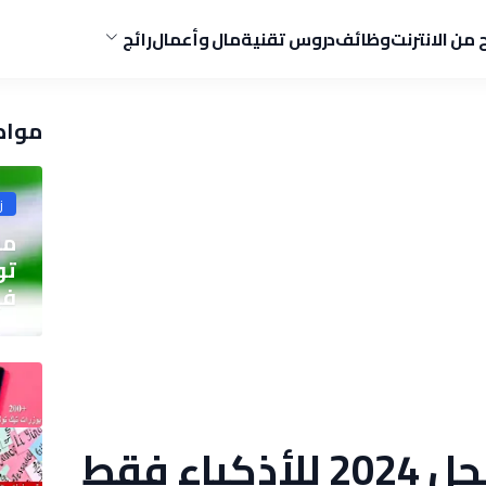
ح من الانترنت
وظائف
دروس تقنية
مال وأعمال
رائج
مواض
ز
مو
في
اء فقط