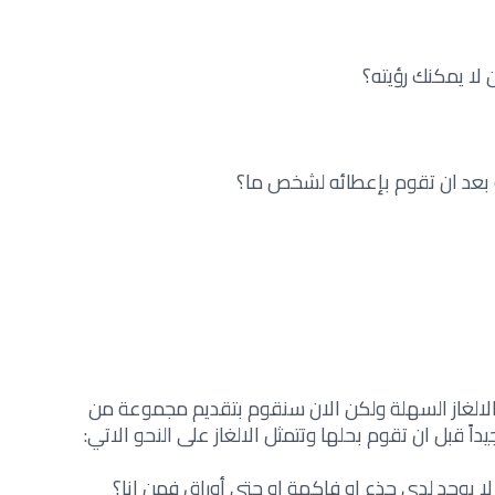
 لا يمكنك رؤيته؟
به بعد ان تقوم بإعطائه لشخص ما؟
لالغاز السهلة ولكن الان سنقوم بتقديم مجموعة من
يداً قبل ان تقوم بحلها وتتمثل الالغاز على النحو الاتي:
 لا يوجد لدي جذع او فاكهة او حتى أوراق فمن انا؟