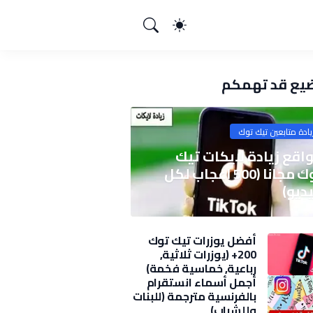
يع قد تهمكم
يادة متابعين تيك توك
اقع زيادة لايكات تيك
توك مجانا (500 اعجاب لكل
ديو)
أفضل يوزرات تيك توك
200+ (يوزرات ثلاثية,
رباعية, خماسية فخمة)
2025
أجمل أسماء انستقرام
بالفرنسية مترجمة (للبنات
وللشباب)