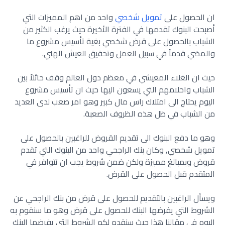
ان الحصول على
تمويل شخصي
واحد من اهم المميزات التي
أصبحت البنوك تقدمها في الفترة الأخيرة حيث يرغب الكثير من
الشباب بالحصول على قرض شخصي بغية تأسيس مشروع ما
والمضي قدماً في سبيل العمل وتحقيق العيش الهني.
حيث ان الغلاء المعيشي في معظم دول العالم وقف حائلاً بين
الشباب واحلامهم التي يسعون اليها حيث ان تأسيس مشروع
اليوم يحتاج الى امتلاك راس مال كبير وهو امر صعب لدى العديد
من الشباب في ظل هذه الظروف الصعبة.
وهو ما دفع البنوك الى تقديم القروض للراغبين بالحصول على
تمويل شخصي, وكان بنك الراجحي واحد من البنوك التي تقدم
قروض وبمبالغ مميزة ولكن ضمن شروط يجب ان تتوافر في
المتقدم قبل الحصول على القرض.
ويسأل الراغبين بالتقديم للحصول على قرض من بنك الراجحي عن
الشروط التي يفرضها البنك للحصول على قرض وهو ما سنقوم به
اليوم في مقالنا هذا حيث سنقدم لكم الشروط التي يفرضها البنك