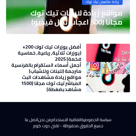
زيادة متابعين تيك توك
مواقع زيادة لايكات تيك توك
مجانا (500 اعجاب لكل فيديو)
أفضل يوزرات تيك توك 200+
(يوزرات ثلاثية, رباعية, خماسية
فخمة) 2025
أجمل أسماء انستقرام بالفرنسية
مترجمة (للبنات وللشباب)
مواقع زيادة مشاهدات البث
المباشر تيك توك مجانا (1500
مشاهد بضغطة)
سياسة الخصوصية
اتفاقية الاستخدام
من نحن
اتصل بنا
جميع الحقوق محفوظة -
تقني دوت كوم