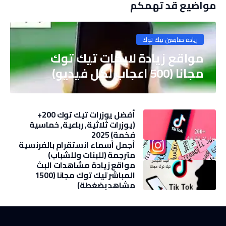
مواضيع قد تهمكم
زيادة متابعين تيك توك
مواقع زيادة لايكات تيك توك
مجانا (500 اعجاب لكل فيديو)
أفضل يوزرات تيك توك 200+
(يوزرات ثلاثية, رباعية, خماسية
فخمة) 2025
أجمل أسماء انستقرام بالفرنسية
مترجمة (للبنات وللشباب)
مواقع زيادة مشاهدات البث
المباشر تيك توك مجانا (1500
مشاهد بضغطة)