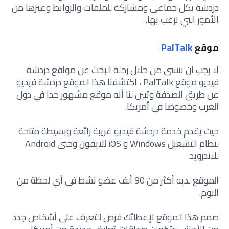
دردشة بكل جماعي ومشاركة للملفات والروابط وغيرها من
الأمور التي ترغب بها.
موقع
PalTalk
لا يجب ان ننسى من خلال رحلة البحث عن مواقع دردشة
فيديو موقع PalTalk ، اكتشفنا هذا الموقع دردشة فيديو
عن طريق الصدفة وتبين لنا أنه موقع مشهور جدا في دول
العرب وخصوصا في أمريكا.
حيث يقدم خدمة دردشة فيديو غريبة رائعة وبسيطة متاحة
لنظام التشغيل Windows و iOS للايفون وحتى Android
للاندرويد.
الموقع لديه أكثر من 90 ألف عضو نشط في أي لحظة من
اليوم.
صمم هذا الموقع لإعطائك فرص للتعرف على أشخاص جدد