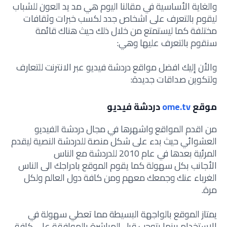
والغاية الأساسية في مقالنا اليوم هي مد يد العون للشباب
ليقوم بالتعرف على اشخاص جدد لكسب خبرات وثقافات
مختلفة كما ليستمتع من خلال ذلك حيث هناك قائمة
سنقوم بالتعرف عليها وهي:
والأن إليك افضل مواقع دردشة فيديو عبر الانترنت للتعارف
ولتكوين صداقات جديدة:
موقع
ome.tv
دردشة فيديو
من اقدم المواقع واشهرها في مجال دردشة الفيديو
العشوائي حيث بدء على شكل منصة للدردشة النصية ليقدم
المرئية بعدها في عام 2010 للدردشة مع الناس
الأجانب بكل سهولة كما يقوم الموقع بادراجك الى الناس
الغرباء عنك وجمعك معهم ومن كافة دول العالم ولكل
مرة.
يمتاز الموقع بالواجهة البسيطة مما تعطي سهولة في
الاستخدام بينما يتوجب قبل المباشرة بالموافقة على كافة