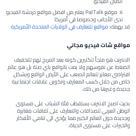
اتصال الفيديو.
موقع PalTalk يعتبر من افضل مواقع دردشة الفيديو
لدى الأجانب وخصوصا في أمريكا
قد يهمك:
مواقع للتعارف في الولايات المتحدة الأمريكية
مواقع شات فيديو مجاني
الانترنت هو ملجأ للكثيرين كونه يعد المريح لهم للتخفيف
الضغط عن نفوسهم ولا يمت بالواقع باي صلة بل هو عالم
افتراضي مغاير للعالم الصعب على الأرض الواقع وبشكل
خاص من خلال كسب المعارف وتكوين علاقات اجتماعية
جديدة وغيرها من ذلك.
بحيث اصبح الانترنت يستقطب فئة الشباب على مستوى
الوطن العربي للصداقات والتعارف على ثقافات مغايرة
وجديدة حول العالم الكبير مما يؤدي الى تنامي الأفكار
والخبرات على مستوى الحياة.