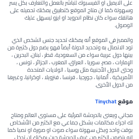
على الايميل او الفيسبوك لتباشر بالعمل والتعارف بكل يسر
وسهولة كما ان متاح الموقع كتطبيق يمكنك تحميله على
هاتفك سواء كان نظام اندرويد او ايزو ليسهل عليك
الوصول.
والمميز في الموقع أنه يمكنك تحديد جنس الشخص الذي
تود الاتصال به وتحديد الدولة أيضاً فهو يضم دول كثيرة من
بينها دول عربية سواء من السعودية، قطر ، لبنان، البحرين ،
الإمارات ، مصر، سوريا ، العراق، المغرب ، الجزائر ، تونس ،
وحتى الدول الأجنبية مثل روسيا ، الولايات المتحدة
الأمريكية ، ألمانيا ، جورجيا ، فرنسا ، فنزويلا ، اوكرانيا، وغيرها
من الدول الأخرى.
موقع
Tinychat
مجاني ويعنى بالدردشة المرئية على مستوى العالم ومتاح
لك اجراء مكالمات بشكل جماعي مع الكثير من الأشخاص
بوقت واحد وبكل سهولة سواء صوت او صورة او نصيا كما
انه يتضمن الكثير من غرف الدردشة حيث يمكنك ان تدخل