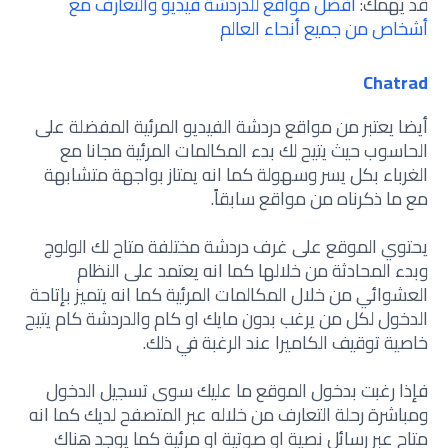
قد يهمك:
أفضل مواقع للدردشة فيديو والتعارف مع
أشخاص من جميع أنحاء العالم
Chatrad
أيضا يعتبر من مواقع دردشة الفيديو المرئية المفضلة على
الحاسوب حيث يتيح لك بدء المكالمات المرئية مجانا مع
الغرباء بكل يسر وسهولة كما انه يمتاز بواجهة متشابهة
مع ما ذكرناه من مواقع سابقاً.
يحتوي الموقع على غرف دردشة مختلفة متاح لك الولوج
وبدء المحادثة من خلالها كما انه يعتمد على النظام
العشوائي من خلال المكالمات المرئية كما انه يتميز بإتاحة
الدخول لكل من يرغب بدون مايك او كام والدردشة كام يتيح
خاصية توقيف الكاميرا عند الرغبة في ذلك.
فإذا رغبت بدخول الموقع ما عليك سوى تسجيل الدخول
ومباشرة رحلة التعارف من خلاله عبر المتصفح لديك كما انه
متاح عبر رسائل نصية او صوتية او مرئية كما يوجد هناك