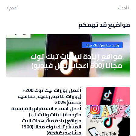
أحدث
أقدم
مواضيع قد تهمكم
زيادة متابعين تيك توك
مواقع زيادة لايكات تيك توك
مجانا (500 اعجاب لكل فيديو)
أفضل يوزرات تيك توك 200+
(يوزرات ثلاثية, رباعية, خماسية
فخمة) 2025
أجمل أسماء انستقرام بالفرنسية
مترجمة (للبنات وللشباب)
مواقع زيادة مشاهدات البث
المباشر تيك توك مجانا (1500
مشاهد بضغطة)