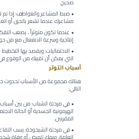
صحيح‎.‎
ضبط المشاعر والعواطف: إذا لم 
مشاعرك عندما ‏تشعر بالحزن أو الغضب
عندما تكون متوتراً ، يصعب التفكي
إنتاجية ‏وسرعة الانفعال مع من حولك
الاحتماليات: ويقصد بها التخطيط 
التي يمكن أن ‏تقييك من الوقوع في 
أسباب التوتر
هنالك مجموعة من الأسباب لحدوث حالة
‏التالي‎:‎
في مرحلة الشباب: من بين أسباب ا
الهرمونية ‏الجسدية أو الحالة الاج
المقربين‎.‎
في مرحلة الشيخوخة: يسب التقاعد 
العامة, ‏ويمك للمرض أو وفاة شخص عز