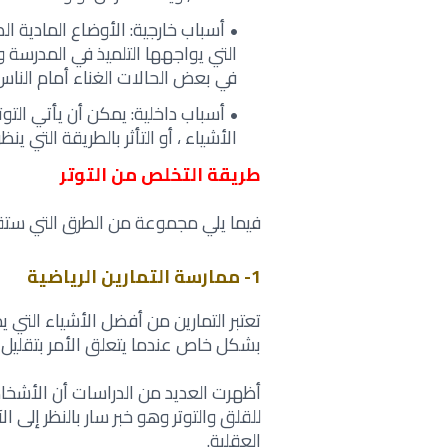
أسباب خارجية: الأوضاع المادية ا
التي ‏يواجهها التلميذ في المدرسة 
في بعض ‏الحالات الغناء أمام الناس أ
أسباب داخلية: يمكن أن يأتي الت
الأشياء ، أو ‏التأثر بالطريقة التي ينظر
طريقة التخلص من التوتر
فيما يلي مجموعة من الطرق التي ستقوم 
1- ممارسة التمارين الرياضية
تعتبر التمارين من أفضل الأشياء التي
‏بشكل خاص عندما يتعلق الأمر بتقليل التوت
أظهرت العديد من الدراسات أن الأشخا
للقلق ‏والتوتر وهو خبر سار بالنظر إلى ال
‏العقلية‎.‎