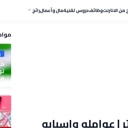
ح من الانترنت
وظائف
دروس تقنية
مال وأعمال
رائج
مواض
ز
مو
في
 | عوامله واسبابه