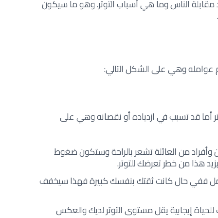
الامتحان و‏كيفية التخلص من التوتر عند مقابلة الناس وما هي أسباب التوتر‎.‎ وهو ما سيكون
عوامله وهي على الشكل التالي‎:‎
تر أما قد تسبب في ازدياده أو نقصانه وهي على
 وأفراد من العائلة تشعر بالراحة وستكون ضغوط
زيد هذا من خطر تعرضك للتوتر‎.‎
امل ففي حال كانت ثقتك بنفسك كبيرة فهذا سيخفف
 للحياة إيجابية يقل مستوى التوتر لديك والعكس