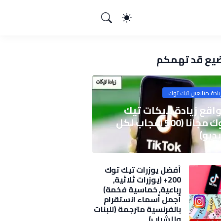
يع قد تهمكم
يادة متابعين تيك توك
اقع زيادة لايكات تيك
توك مجانا (500 اعجاب لكل
ديو)
أفضل يوزرات تيك توك
200+ (يوزرات ثلاثية,
رباعية, خماسية فخمة)
2025
أجمل أسماء انستقرام
بالفرنسية مترجمة (للبنات
وللشباب)