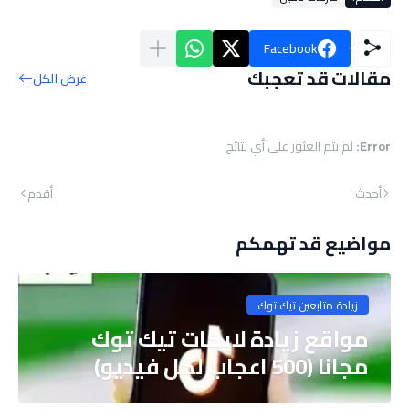
Facebook
مقالات قد تعجبك
عرض الكل
Error:
لم يتم العثور على أي نتائج
أحدث
أقدم
مواضيع قد تهمكم
زيادة متابعين تيك توك
مواقع زيادة لايكات تيك توك
مجانا (500 اعجاب لكل فيديو)