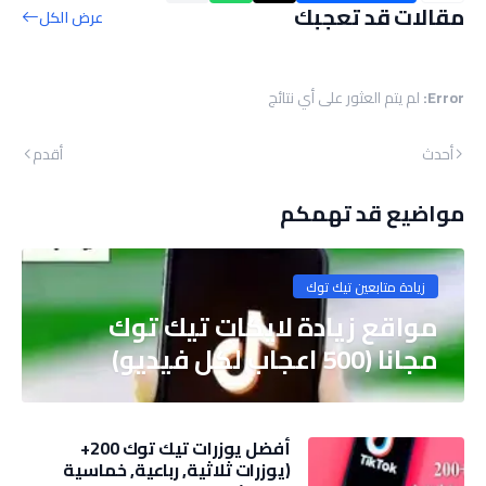
مقالات قد تعجبك
عرض الكل
Error:
لم يتم العثور على أي نتائج
أحدث
أقدم
مواضيع قد تهمكم
زيادة متابعين تيك توك
مواقع زيادة لايكات تيك توك
مجانا (500 اعجاب لكل فيديو)
أفضل يوزرات تيك توك 200+
(يوزرات ثلاثية, رباعية, خماسية