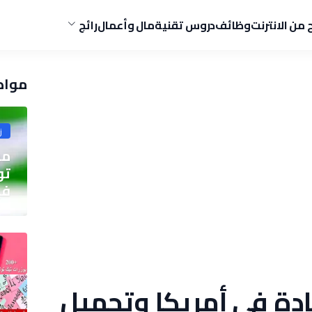
ح من الانترنت
وظائف
دروس تقنية
مال وأعمال
رائج
مواض
ز
مو
في
يادة في أمريكا وتحميل