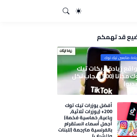
يع قد تهمكم
يادة متابعين تيك توك
اقع زيادة لايكات تيك
توك مجانا (500 اعجاب لكل
ديو)
أفضل يوزرات تيك توك
200+ (يوزرات ثلاثية,
رباعية, خماسية فخمة)
2025
أجمل أسماء انستقرام
بالفرنسية مترجمة (للبنات
وللشباب)