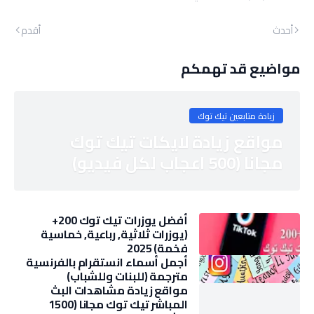
أحدث
أقدم
مواضيع قد تهمكم
زيادة متابعين تيك توك
مواقع زيادة لايكات تيك توك
مجانا (500 اعجاب لكل فيديو)
أفضل يوزرات تيك توك 200+
(يوزرات ثلاثية, رباعية, خماسية
فخمة) 2025
أجمل أسماء انستقرام بالفرنسية
مترجمة (للبنات وللشباب)
مواقع زيادة مشاهدات البث
المباشر تيك توك مجانا (1500