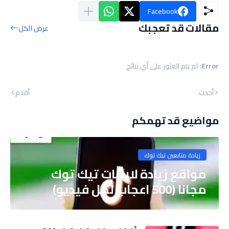
Facebook
مقالات قد تعجبك
عرض الكل
Error:
لم يتم العثور على أي نتائج
أحدث
أقدم
مواضيع قد تهمكم
زيادة متابعين تيك توك
مواقع زيادة لايكات تيك توك
مجانا (500 اعجاب لكل فيديو)