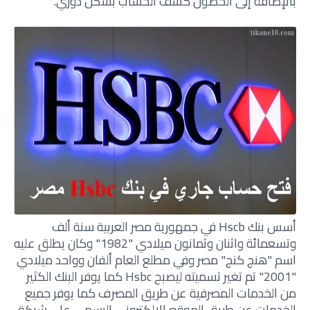
بالإضافة إلى الحصول كشف الحساب بشكل دوري.
أسس بنك Hscb في جمهورية مصر العربية سنة ألف
وتسعمائة واثنان وثمانون ميلادي "1982" وكان يطلق عليه
اسم "هنج كنج" مصر وفي مطلع العام ألفان وواحد ميلادي
"2001" تم تغير تسميته ليصبح Hsbc كما يوفر البنك الكثير
من الخدمات المصرفية عن طريق المصرف كما يوفر جميع
الخدمات عن طريق الموقع الالكتروني الرسمي على شبكة