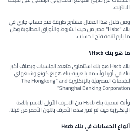
الانترنت.
ومن خلال هذا المقال سنشرح طريقة فتح حساب جاري في
بنك "Hsbc" مصر من حيث الشروط والأوراق المطلوبة وكل
ما يلزم لتتمة فتح الحساب.
ما هو بنك Hscb؟
بنك Hscb هو بنك استثماري متعدد الجنسيات ويصنف أكبر
بنك في أوربا وأسمه بالعربية: بنك هونغ كونغ وشنغهاي
لِلخِدماتِ المصرفيّة بالإنكليزية The Hongkong" and
Shanghai Banking Corporation"
وأتت تسمية بنك Hscb من الاحرف الأولى للاسم باللغة
الإنكليزية حيث تم تميز هذه الأحرف باللون الأحمر من قبلنا.
أنواع الحسابات في بنك Hscb