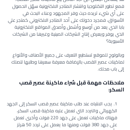
فمع تطور التكنلوجيا وانتشار المتاجر الالكترونية سهّل الحصول
على أي شيء تريده حيث وفر المجهود وعناء البحث في
الأسواق، فمجرد دخولك على أحد المتاجر الالكتروني كمتجر علي
بابا الذي يعد من أوسع وأشمل وأصدق المواقع الالكترونية
الذي يوفر ويعرض إنتاج الشركات الصينية وغيرها من الشركات
الأسيوية؟
وبالولوج للموقع تستطيع التعرف على جميع الأصناف والأنواع
لماكينات عصير القصب بالإضافة معرفة سعرها وطلبها لتصلك
إلى باب محلك.
ملاحظات مهمة قبل شراء ماكينة عصير قصب
السكر:
يجب الانتباه عند طلب ماكينة عصير قصب السكر إلى الجهد
الكهربائي والتردد التي تعمل عليه ماكينة قصب السكر،
فهناك ماكينات تعمل على جهد 220 فولت وأخرى تعمل
على جهد 380 فولت ومنها ما يعمل على تردد 50 هرتز