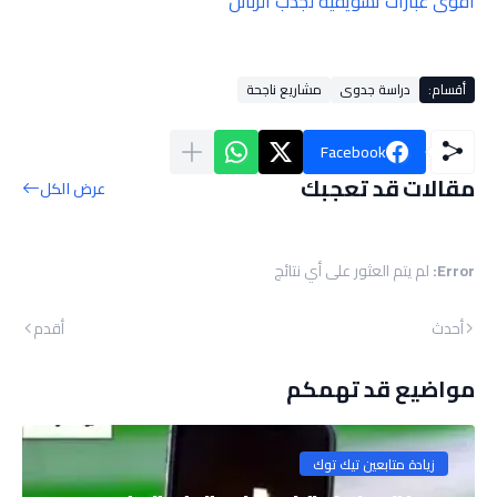
أقوى عبارات تسويقية لجذب الزبائن
أقسام:
دراسة جدوى
مشاريع ناجحة
Facebook
مقالات قد تعجبك
عرض الكل
Error:
لم يتم العثور على أي نتائج
أحدث
أقدم
مواضيع قد تهمكم
زيادة متابعين تيك توك