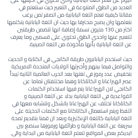
العديد من الطرق المتنوعة في التعبير حيث سنتعلم في
مقالنا كيفية تعلم اللغة اليابانية من الصفر لمن يرغب
بتعلمها وان يصبح محترفا بها حيث ان اللغة اليابانية يتكلمها
اكثر من 130 مليون نسمة إضافة انها تتضمن طريقتين
للتعبير عنها واحدى الطرق تحتوي على قسمين وما يعرف
عن اللغة اليابانية بأنها مأخوذة من اللغة الصينية.
حيث استخدم اليابانيون طريقة الكانجي في الكتابة و الحديث
والتواصل فيما بينهم وأجبرتها الولايات المتحدة الامريكية
بتخفيض عدد رموز في لغتها بعد الحرب العالمية الثانية ليبدأ
عصر الهيراغانا و الكاتاكانا وهما مختلفتان تماما عن
الكانجي لان الهيراغانا يتم فيها استخدام الكلمات
القواعدية في اللغة اليابانية بدلا عن اللغة الصينية و
الكاتاكانا تختلف عن الهيراغانا بالشكل وتتشابه معها في
اللفظ ويتم استعمال الكاتاكانا مع الكلمات الدخيلة على
اللغة اليابانية كاللغة الإنكليزية وبعد ان قمنا بتقديم لمحة
سريعة عن اللغة اليابانية و طرائقها ورموزها سنضع بين
ايديكم بعض المواقع لتعلم اللغة اليابانية من البداية والى