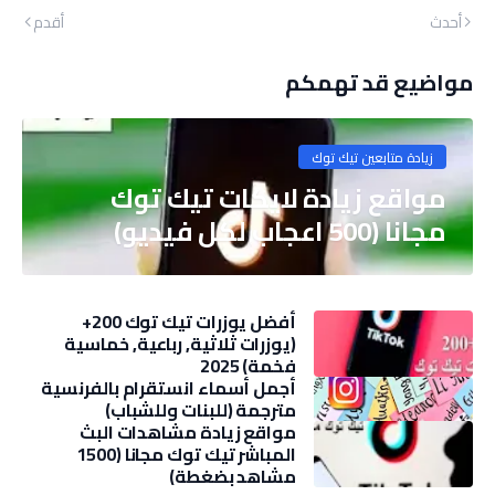
أحدث
أقدم
مواضيع قد تهمكم
زيادة متابعين تيك توك
مواقع زيادة لايكات تيك توك
مجانا (500 اعجاب لكل فيديو)
أفضل يوزرات تيك توك 200+
(يوزرات ثلاثية, رباعية, خماسية
فخمة) 2025
أجمل أسماء انستقرام بالفرنسية
مترجمة (للبنات وللشباب)
مواقع زيادة مشاهدات البث
المباشر تيك توك مجانا (1500
مشاهد بضغطة)