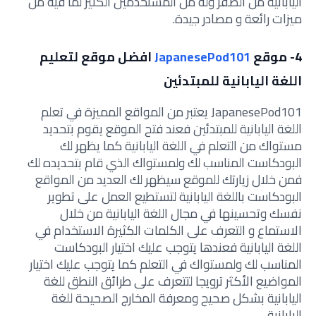
اليابانية من الصفر وله من المستخدمين الكثير لما فيه من
ميزات رائعة و مصادر جيدة.
4- موقع
JapanesePod101
افضل موقع لتعليم
اللغة اليابانية للمبتدئين
JapanesePod101 يعتبر من المواقع المميزة في تعلم
اللغة اليابانية للمبتدئين ف
عند فتح الموقع يقوم بتحديد
مستواك من التعلم في اللغة اليابانية كما يظهر لك
البودكاست المناسب لك ولمستواك الذي قام بتحديده لك
فمن خلال زيارتك للموقع سيظهر لك العديد من المواقع
البودكاست باللغة اليابانية لتستطيع العمل على تطوير
نفسك وتحسينها في مجال اللغة اليابانية من خلال
الاستماع و التعرف على الكلمات الكثيرة الاستخدام في
اللغة اليابانية فعندها يتوجب عليك اختيار البودكاست
المناسب لك ولمستواك في التعلم كما يتوجب عليك اختيار
المواضيع الأكثر ترويجا لتتعرف على طرائق النطق للغة
اليابانية بشكل صحيح ومعرفة المخارج الصحيحة للغة
اليابانية.