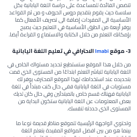
تتضمن الفائدة للمساعدة على دراسة اللغة اليابانية بكل
سلاسة حيث يقوم بتقديم دروس الحروف و من ثم القواعد
الأساسية الى المفردات إضافة الى تصريف الأفعال كما
يوفر أربعة من الطرق الأساسية في التعليم حيث يصبح
بإمكانك التعلم من خلال الكتابة والاستماع و القراءة أيضا.
3- موقع
Imabi
الاحترافي في تعليم اللغة اليابانية
من خلال هذا الموقع ستستطيع تحديد مستواك الخاص في
اللغة اليابانية لتباشر التعلم ابتداءًا من المستوى الذي قمت
بتحديده عند استخدامك لهذا الموقع المحترف يوفر لك
مستويات في اللغة اليابانية ففي حال كنت مبتدأ في للغة
اليابانية فهناك قسم خاص بالمبتدئين وفي حال كان لديك
بعض المعلومات عن اللغة اليابانية ستكون البداية من
المستوى الذي حددته لنفسك.
وتحتوي الواجهة الرئيسية للموقع مناظر قديمة نوعا ما
بينما هو من بين افضل المواقع المفيدة بتعلم اللغة