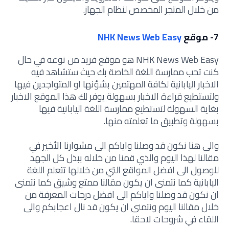
من خلال المتجر المخصص لنظام الجهاز.
7- موقع
NHK News Web Easy
NHK News Web Easy هو موقع فريد من نوعه في حال
كنت تحب ممارسة اللغة الخاصة بك حيث ستشاهد فيه
الاخبار اليابانية لكافة المهتمين بشؤنها او المتواجدين فيها
ولتستطيع قراءة الاخبار بسهولة يوفر لك هذا الموقع الاخبار
بغاية السهولة لتستطيع ممارسة اللغة اليابانية فيها
بسهولة وتطبيق ما تعلمته منها.
والى هنا نكون قد وصلنا واياكم الى مشوارنا الأخير في
مقالنا لهذا اليوم والذي قمنا من خلاله ببذل كل الجهد
للوصول الى افضل المواقع التي من خلالها تتعلم اللغة
اليابانية كما نتمنى ان يكون مقالنا ممتع وشيق كما نتمنى
ان نكون قد وصلنا واياكم الى افضل درجات المعرفة من
خلال مقالنا اليوم ونتمنى ان يكون قد نال اعجابكم والى
اللقاء في شروحات لاحقا.