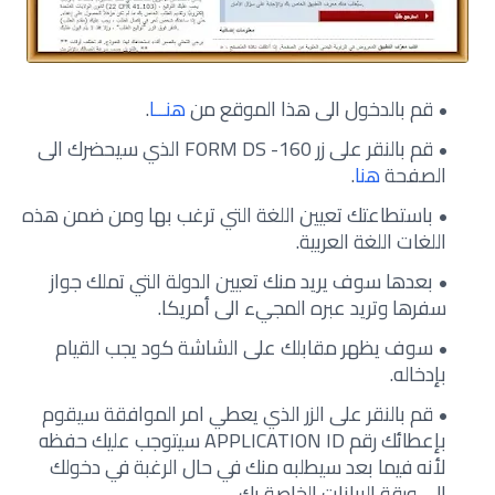
قم بالدخول الى هذا الموقع من
هنــا
.
قم بالنقر على زر FORM DS -160 الذي سيحضرك الى
الصفحة
هنا
.
باستطاعتك تعيين اللغة التي ترغب بها ومن ضمن هذه
اللغات اللغة العربية.
بعدها سوف يريد منك تعيين الدولة التي تملك جواز
سفرها وتريد عبره المجيء الى أمريكا.
سوف يظهر مقابلك على الشاشة كود يجب القيام
بإدخاله.
قم بالنقر على الزر الذي يعطي امر الموافقة سيقوم
بإعطائك رقم APPLICATION ID سيتوجب عليك حفظه
لأنه فيما بعد سيطلبه منك في حال الرغبة في دخولك
الى ورقة البيانات الخاصة بك.