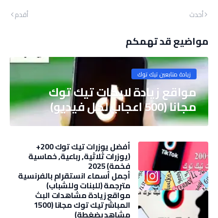
أحدث
أقدم
مواضيع قد تهمكم
زيادة متابعين تيك توك
مواقع زيادة لايكات تيك توك
مجانا (500 اعجاب لكل فيديو)
أفضل يوزرات تيك توك 200+
(يوزرات ثلاثية, رباعية, خماسية
فخمة) 2025
أجمل أسماء انستقرام بالفرنسية
مترجمة (للبنات وللشباب)
مواقع زيادة مشاهدات البث
المباشر تيك توك مجانا (1500
مشاهد بضغطة)