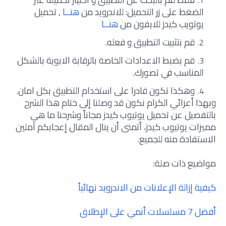
الضغط على زر التحميل: للاندرويد من
هنــا
, تحميل
يوتويب كيدز للايفون من
هنــا
قم بتثبيت التطبيق و فعله.
قم بضبط الاعدادات الخاصة بالرقابة الابوية بالشكل
المناسب في تصورك.
وهكذا تكون قادرا على استخدام التطبيق بكل امان.
وبهذا أعزائي الكرام نكون قد وصلنا إلى ختام هذا الشرح
بالتفصيل عن تحميل يوتيوب كيدز مجاناً وشرحنا ما هي
مميزات يوتيوب كيدز، أتمنى أن ينال المقال إعجابكم آملين
الاستفادة منه للجميع.
مواضيع ذات صلة:
كيفية إزالة الإعلانات من الاندرويد نهائياً
أفضل 7 مسلسلات أنمي على الإطلاق