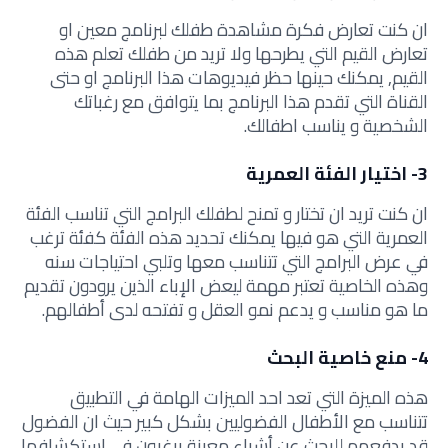
ان كنت تعارض فكرة مشاهدة طفلك لبرنامج معين او
تعارض القيم التي يطرحها ولا تريد من طفلك تعلم هذه
القيم, يمكنك حينها حظر فيديوهات هذا البرنامج او حتى
القناة التي تقدم هذا البرنامج بما يتوافق مع رغباتك
الشخصية و يناسب اطفالك.
3- اختيار الفئة العمرية
ان كنت تريد ان تختار و تمنح لطفلك البرامج التي تناسب الفئة
العمرية التي هو فيها يمكنك تحديد هذه الفئة كفئة ترغب
في عرض البرامج التي تتناسب معها وتلبي احتياجات سنه
وهذه الخاصية تعتبر مهمة ليعض الإباء الذين يرودون تقديم
ما هو مناسب و يدعم نمو العقل و تفتحه لدى أطفالهم.
4- منع خاصية البحث
هذه الميزة التي تعد احد الميزات الهامة في التطبيق
تتناسب مع الأطفال الفضوليين بشكل كبير حيث ان الفضول
قد يدفعهم للبحث عن أشياء معينة يرغبون في استكشافها