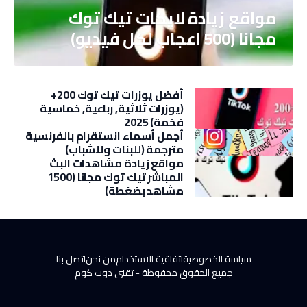
مواقع زيادة لايكات تيك توك
مجانا (500 اعجاب لكل فيديو)
أفضل يوزرات تيك توك 200+
(يوزرات ثلاثية, رباعية, خماسية
فخمة) 2025
أجمل أسماء انستقرام بالفرنسية
مترجمة (للبنات وللشباب)
مواقع زيادة مشاهدات البث
المباشر تيك توك مجانا (1500
مشاهد بضغطة)
سياسة الخصوصية
اتفاقية الاستخدام
من نحن
اتصل بنا
جميع الحقوق محفوظة -
تقني دوت كوم