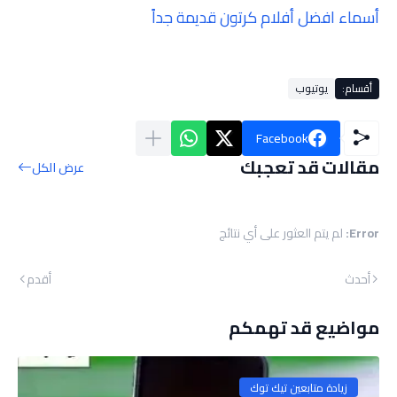
أسماء افضل أفلام كرتون قديمة جداً
أقسام:
يوتيوب
Facebook
مقالات قد تعجبك
عرض الكل
Error:
لم يتم العثور على أي نتائج
أحدث
أقدم
مواضيع قد تهمكم
زيادة متابعين تيك توك