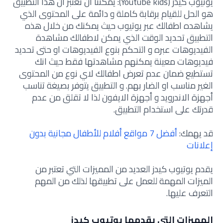
يوتيوب كيدز (Youtube kids): يمكننا ان نعتبر ان هذا التطبيق
هو الحل للقيام برقابة كاملة و دائمة على المحتوى الذي
يشاهده اطفالك عبر يوتيوب حيث يمكنك من خلال هذه
التطبيق تحديد الوقت الذي يمكن لاطفالك مشاهدة
الفيديوهات عبره و التحكم بنوع الفيديوهات او حتى تحديد
فيديوهات معينة يمكنهم مشاهدتها فقط حيث انك
تستطيع ضمان عدم تعرض اطفالك لاي نوع من المحتوى
الغير مناسب او الضار بهم. و التطبيق يتوفر بصيغة تناسب
أجهزة الاندرويد و أجهزة الايفون لذا لا تقلق من عدم
قدرتك على استخدام التطبيق.
قد يهمك:
أفضل 7 مواقع أفلام للأطفال مجانية بدون
إعلانات
يقدم يوتيوب كيدز العديد من المميزات التي تعتبر من
الميزات المهمة للعمل على تطبيقها لذلك من المهم
التعرف عليها.
المميزات التي يقدمها يوتيوب كيدز