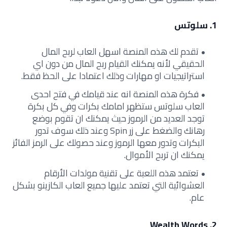
1. سلوتس
تقدم لك هذه المنصة اسهل العاب لربح المال
الحقيقي لأنه يمكنك القيام ربح المال من دون اي
استراتيجيات او مهارات وذلك اعتمادا على الحظ فقط.
فكرة هذه المنصة انه عند قيامك في فتح احدى
العاب سلوتس ستظهر امامك بكرات وفي كل بكرة
توجد العديد من الرموز حيث يمكنك ان تقوم بوضع
رهانك والضغط على زر Spin وعند ذلك سوف تدور
البكرات وتدور معها الرموز وعند حصولك على الرمز الفائز
يمكنك ان تربح الأموال.
تعتمد هذه اللعبة على تقنية مولدات الأرقام
العشوائية التي تعتمد عليها جميع العاب الكازينو بشكل
عام.
2. Wealth Words