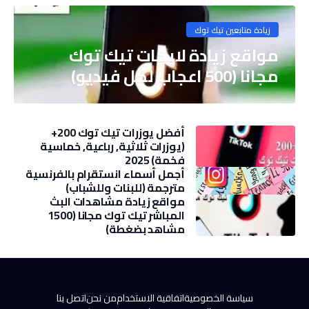
زيادة متابعين تيك توك
مواقع زيادة لايكات تيك توك
مجانا (500 اعجاب لكل فيديو)
أفضل يوزرات تيك توك 200+
(يوزرات ثلاثية, رباعية, خماسية
فخمة) 2025
أجمل أسماء انستقرام بالفرنسية
مترجمة (للبنات وللشباب)
مواقع زيادة مشاهدات البث
المباشر تيك توك مجانا (1500
مشاهد بضغطة)
سياسة الخصوصية
اتفاقية الاستخدام
من نحن
اتصل بنا