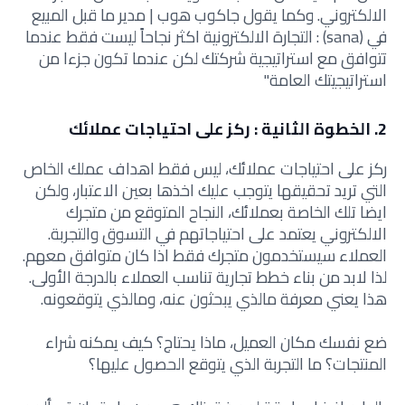
الالكتروني. وكما يقول جاكوب هوب | مدير ما قبل المبيع
في (sana) : التجارة الالكترونية اكثر نجاحاً ليست فقط عندما
تتوافق مع استراتيجية شركتك لكن عندما تكون جزءا من
استراتيجيتك العامة"
2. الخطوة الثانية : ركز على احتياجات عملائك
ركز على احتياجات عملائك، ليس فقط اهداف عملك الخاص
التي تريد تحقيقها يتوجب عليك اخذها بعين الاعتبار، ولكن
ايضا تلك الخاصة بعملائك، النجاح المتوقع من متجرك
الالكتروني يعتمد على احتياجاتهم في التسوق والتجربة.
العملاء سيستخدمون متجرك فقط اذا كان متوافق معهم.
لذا لابد من بناء خطط تجارية تناسب العملاء بالدرجة الأولى.
هذا يعني معرفة مالذي يبحثون عنه، ومالذي يتوقعونه.
ضع نفسك مكان العميل، ماذا يحتاج؟ كيف يمكنه شراء
المنتجات؟ ما التجربة الذي يتوقع الحصول عليها؟