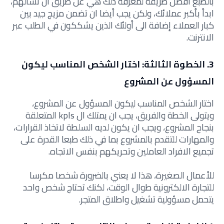
بالطبع افضل طريقة لمعرفة ذلك هي عن طريق ان تسألهم،
ابدأ بأكبر عملائك، ولكن يجب أيضا ان تضمن مزيج جيد بين
كبار العملاء إضافة الى أولئك الذين يشككون في الطلب عبر
الانترنت.
3. الخطوة الثالثة: اختار الشخص المناسب ليكون
المسؤول عن المشروع
اختار الشخص المناسب ليكون المسؤول عن المشروع،
ويتولى الخطة والفريق، يجب ان يمتلك ال kpls المتعلقة
بنجاح المشروع، ويجب ان يكون لديه السلطة لاتخاذ القرارات،
والمهارات للتقدم بالمشروع بما في ذلك طبعا القدرة على
تجميع الافراد العاملين وتحريكهم بنفس الاتجاه.
للأعمال الصغيرة، هذا لا يعني بالضرورة شخصا مكرسا
للتجارة الالكترونية طوال الوقت، لكنك تحتاج شخص واحد
يتحمل مسؤولية تشغيل واطلاق المتجر.