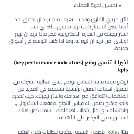
تحسين تجربة العملاء
الآن عزيزي القارئ وقد بت تعرف ماذا تريد ان تحقق، خذ
أيضا بعين الاعتبار كيف تريد تحقيق ذلك: اي حدد
استراتيجيتك في التجارة الالكترونية، فكر ماذا تريد ان تبيع
اونلاين، من تريد ان تبيع له، وما اذا كنت التوسع في أسواق
جديدة.
أخيرا لا تنسى وضع (key performance indicators)
kpls
(وهو قيمة قابلة للقياس توضح مدى فعالية الشركة في
تحقيق اهداف العمل الرئيسية تستخدم في العديد من
المنظمات) تتوافق مع اهدافك واستراتيجيتك، حيث تحديد
kpls واضح يضمن لك قياس النجاح لموقعك الالكتروني،
واكتشاف اي خلل يتطلب اهتمامك_ بينما يكون هناك
استمرارية في التركيز على الأهداف.
مثال kpls يتضمن: النسبة المئوية للطلبات خلال المتجر