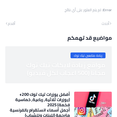
Error:
لم يتم العثور على أي نتائج
أحدث
أقدم
مواضيع قد تهمكم
زيادة متابعين تيك توك
مواقع زيادة لايكات تيك توك
مجانا (500 اعجاب لكل فيديو)
أفضل يوزرات تيك توك 200+
(يوزرات ثلاثية, رباعية, خماسية
فخمة) 2025
أجمل أسماء انستقرام بالفرنسية
مترجمة (للبنات وللشباب)