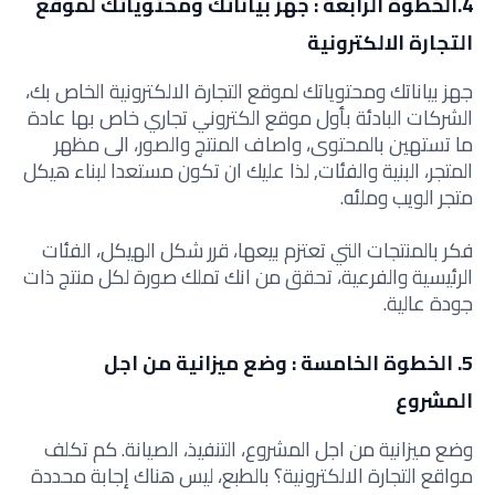
4.الخطوة الرابعة : جهز بياناتك ومحتوياتك لموقع
التجارة الالكترونية
جهز بياناتك ومحتوياتك لموقع التجارة الالكترونية الخاص بك،
الشركات البادئة بأول موقع الكتروني تجاري خاص بها عادة
ما تستهين بالمحتوى، واصاف المنتج والصور، الى مظهر
المتجر، البنية والفئات, لذا عليك ان تكون مستعدا لبناء هيكل
متجر الويب وملئه.
فكر بالمنتجات التي تعتزم بيعها، قرر شكل الهيكل، الفئات
الرئيسية والفرعية، تحقق من انك تملك صورة لكل منتج ذات
جودة عالية.
5. الخطوة الخامسة : وضع ميزانية من اجل
المشروع
وضع ميزانية من اجل المشروع، التنفيذ، الصيانة. كم تكلف
مواقع التجارة الالكترونية؟ بالطبع، ليس هناك إجابة محددة