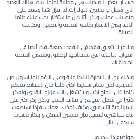
حيث ان بعض المنصات هي مجانية تماما، بينما هناك العديد
التي تعمل ب ملايين الدولارات. لذا فإن هذا يعتمد على
متطلبات عملك. ولكن أيّا كان ما ستختار، يجب عليك دائما
الاخذ بعين الاعتبار تكلفة المنصة والتطبيق، وتكاليف
الصيانة.
والامر لا يتعلق فقط في النقود الصعبة، فكر أيضا في
الموارد الداخلية التي ستحتاجها لإطلاق وتشغيل المنصة
الخاصة بك.
وبذلك نرى ان التجارة الالكترونية وعلى الرغم انها اسهل من
التقليدية لكن تحتاج تخطيط اكثر، كلما كان التخطيط محكم
كلما كان النجاح اكبر، ولا تشغل بالك عزيزي القارئ وتفكر
كثيرا في شكل الموقع او مثالية المنتج، ولكن ركز اكثر على
استراتيجية التسويق، وكيف تجذب العملاء، فإذا استطعت
بناء جماهيرية للمتجر، فإن تحسين الشكل وابتكار منتجات
سيكون التالي.
مواضيع ذات صله: