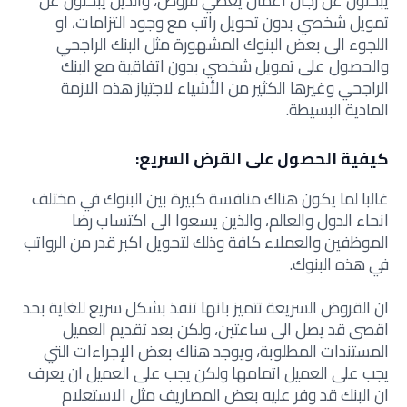
يبحثون عن رجال اعمال يعطي قروض، والذين يبحثون عن
تمويل شخصي بدون تحويل راتب مع وجود التزامات، او
اللجوء الى بعض البنوك المشهورة مثل البنك الراجحي
والحصول على تمويل شخصي بدون اتفاقية مع البنك
الراجحي وغيرها الكثير من الأشياء لاجتياز هذه الازمة
المادية البسيطة.
كيفية الحصول على القرض السريع:
غالبا لما يكون هناك منافسة كبيرة بين البنوك في مختلف
انحاء الدول والعالم، والذين يسعوا الى اكتساب رضا
الموظفين والعملاء كافة وذلك لتحويل اكبر قدر من الرواتب
في هذه البنوك.
ان القروض السريعة تتميز بانها تنفذ بشكل سريع للغاية بحد
اقصى قد يصل الى ساعتين، ولكن بعد تقديم العميل
المستندات المطلوبة، ويوجد هناك بعض الإجراءات التي
يجب على العميل اتمامها ولكن يجب على العميل ان يعرف
ان البنك قد وفر عليه بعض المصاريف مثل الاستعلام