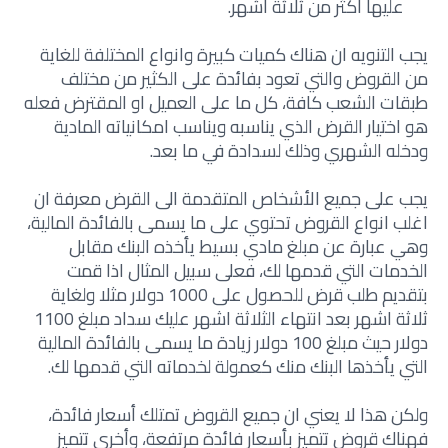
عليها اكثر من ثلاثة اشهر.
يجب التنويه ان هناك كميات كبيرة وانواع المختلفة للغاية
من القروض والتي تعود بفائدة على الكثير من مختلف
طبقات الشعب كافة، كل ما على العميل او المقترض فعله
هو اختيار القرض الذي يناسبه ويناسب امكانياته المادية
ودخله الشهري وذلك لسدادة في ما بعد.
يجب على جميع الأشخاص المتقدمة الى القرض معرفة ان
اغلب انواع القروض تحتوي على ما يسمى بالفائدة المالية،
وهي عبارة عن مبلغ مادي بسيط يأخذه البنك مقابل
الخدمات التي قدمها لك، فعلى سبيل المثال اذا قمت
بتقديم طلب قرض للحصول على 1000 دولار مثلا ولغاية
ثلاثة اشهر بعد انتهاء الثلاثة اشهر عليك سداد مبلغ 1100
دولار حيث مبلغ 100 دولار زيادة ما يسمى بالفائدة المالية
التي يأخذها البنك منك كعمولة لخدماته التي قدمها لك.
ولكن هذا لا يعني ان جميع القروض تمتلك أسعار فائدة،
فهناك قروض تتميز بأسعار فائدة مرتفعة، وأخرى تتميز