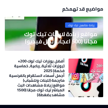
مواضيع قد تهمكم
زيادة متابعين تيك توك
مواقع زيادة لايكات تيك توك
مجانا (500 اعجاب لكل فيديو)
أفضل يوزرات تيك توك 200+
(يوزرات ثلاثية, رباعية, خماسية
فخمة) 2025
أجمل أسماء انستقرام بالفرنسية
مترجمة (للبنات وللشباب)
مواقع زيادة مشاهدات البث
المباشر تيك توك مجانا (1500
مشاهد بضغطة)