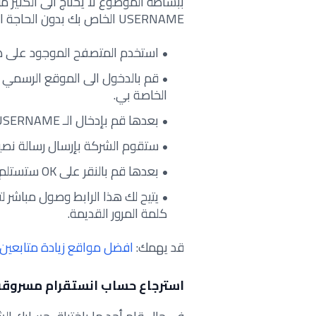
ببساطة الموضوع لا يحتاج الى الكثير 
USERNAME الخاص بك بدون الحاجة الى الايميل أو كلمة السر وتتم الطريقة من خلال ما يلي:
استخدم المتصفح الموجود على ها
قم بالدخول الى الموقع الرسمي 
الخاصة بي.
بعدها قم بإدخال الـ USERNAME بعدها اطلب من الموقع ارسال الرابط للدخول.
ستقوم الشركة بإرسال رسالة نصية SMS إلى الرقم المرفق باليوزر RNAME
بعدها قم بالنقر على OK ستستلم رسالة نصية تحتوي على رابط قم بالنقر عليه.
يتيح لك هذا الرابط وصول مباشر لت
كلمة المرور القديمة.
قد يهمك:
افضل مواقع زيادة متابعين 
استرجاع حساب انستقرام مسروقة ح