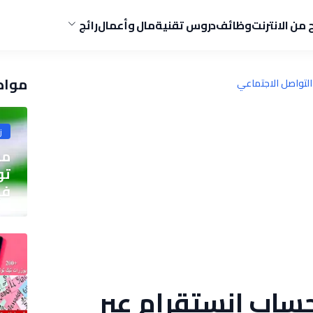
ح من الانترنت
وظائف
دروس تقنية
مال وأعمال
رائج
مواض
لتواصل الاجتماعي
ز
مو
في
ساب انستقرام عبر