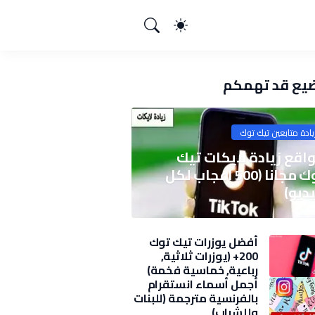
يع قد تهمكم
يادة متابعين تيك توك
اقع زيادة لايكات تيك
توك مجانا (500 اعجاب لكل
ديو)
أفضل يوزرات تيك توك
200+ (يوزرات ثلاثية,
رباعية, خماسية فخمة)
2025
أجمل أسماء انستقرام
بالفرنسية مترجمة (للبنات
وللشباب)