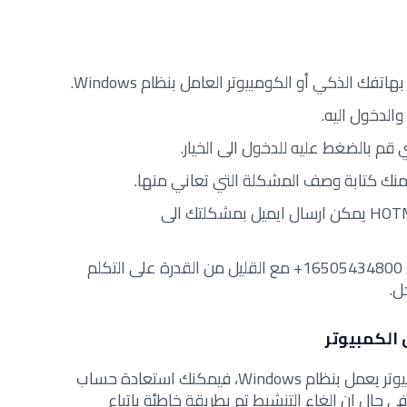
فك الذكي أو الكومبيوتر العامل بنظام Windows.
والدخول اليه.
 قم بالضغط عليه للدخول الى الخيار.
نك كتابة وصف المشكلة التي تعاني منها.
أو من حسابك الـ GMAIL أو HOTMAIL يمكن ارسال ايميل بمشكلتك الى
أو ببساطة اتصل على الرقم التالي 16505434800+ مع القليل من القدرة على التكلم
ل.
 الكمبيوتر
في حال كنت من مستخدمي جهاز كمبيوتر يعمل بنظام Windows، فيمكنك استعادة حساب
حال ان الغاء التنشيط تم بطريقة خاطئة باتباع