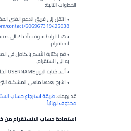
الخطوات التالية:
انتقل إلى فريق الدعم الفني المخ
.com/contact/606967319425038
هذا الرابط سوف يأخذك الى صفح
انستقرام.
قم بكتابة الأسم بالكامل في الم
به الى انستقرام.
أعد كتابة اليوزر USERNAME الخاص بحساب انستقرام ورقم هاتف.
اشرح بعدها ماهي المشكلة التي ت
قد يهمك:
طريقة استرجاع حساب انستقر
محذوف نهائياً
استعادة حساب الانستقرام من خلال اس