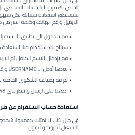
في حال قام أحد ما باختراق حسابك الش
الخاص بك مربوط بالحساب الشخصي بل 
ستستطيع استعادة حسابك بكل سهولة،
الايميل ورقم الهاتف وكلمة السر من خ
قم بالدخول الى تطبيق الانستقرام 
سيتاح لك استخدام خيار استعادة 
قم بإدخال الاسم الكامل ثم البريد
بعدها أدخل الـ USERNAME ورقم هاتف الجوال المرتبط بحسابك.
ثم قم بصياغة الشكوى الخاصة بك 
اضغط على ارسال وانتظر حتى 48 ساعة ليتم الرد عليك بطريقة مؤكدة.
استعادة حساب انستقرام عن طري
في حال كنت لا تمتلك كومبيوتر شخص
التشغيل أندرويد و أيفون: