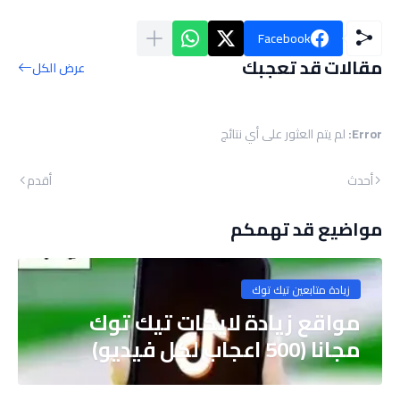
Facebook
مقالات قد تعجبك
عرض الكل
Error:
لم يتم العثور على أي نتائج
أحدث
أقدم
مواضيع قد تهمكم
زيادة متابعين تيك توك
مواقع زيادة لايكات تيك توك
مجانا (500 اعجاب لكل فيديو)