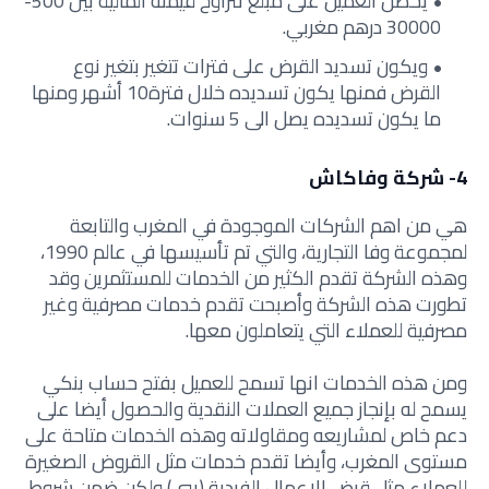
يحصل العميل على مبلغ تتراوح قيمته المالية بين 500-
30000 درهم مغربي.
ويكون تسديد القرض على فترات تتغير بتغير نوع
القرض فمنها يكون تسديده خلال فترة10 أشهر ومنها
ما يكون تسديده يصل الى 5 سنوات.
4- شركة وفاكاش
هي من اهم الشركات الموجودة في المغرب والتابعة
لمجموعة وفا التجارية، والتي تم تأسيسها في عالم 1990،
وهذه الشركة تقدم الكثير من الخدمات للمستثمرين وقد
تطورت هذه الشركة وأصبحت تقدم خدمات مصرفية وغير
مصرفية للعملاء التي يتعاملون معها.
ومن هذه الخدمات انها تسمح للعميل بفتح حساب بنكي
يسمح له بإنجاز جميع العملات النقدية والحصول أيضا على
دعم خاص لمشاريعه ومقاولاته وهذه الخدمات متاحة على
مستوى المغرب، وأيضا تقدم خدمات مثل القروض الصغيرة
للعملاء مثل قرض الاعمال الفردية (بيي) ولكن ضمن شروط