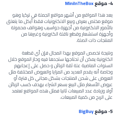
4- موقع
MiniInTheBox
يعد هذا المواقع من أشهر مواقع الجملة في تركيا وهو
موقع مختص بعرض وبيع الالكترونيات فقط أيكل ما يتعلق
بالأمور الالكترونية من أجهزة حواسيب وهواتف محمولة
وأجهزة استشعار وقطع ناقلة الكترونية وغيرها من
المنتجات ذات الصلة.
ونتيجة تخصص الموقع بهذا المجال فإن أي قطعة
الكترونية يمكن أن تحتاجها ستجدها فيه وحاز الموقع خلال
السنوات الماضية علة ثقة الزبائن و حصل على إعجابهم
وخاصة أنه يقدم العديد من المزايا والعروض المختلفة مثل
العروض على شحن المنتجات بشكل مجاني كل فترة أو
عروض الأسعار مثل البيع بسعر الشراء بهدف كسب الزبائن
أولا وزيادة عدد المبيعات ثانيا فمثل هذه المواقع تعتمد
على الربح من كمية المبيعات.
5- موقع
BigBuy