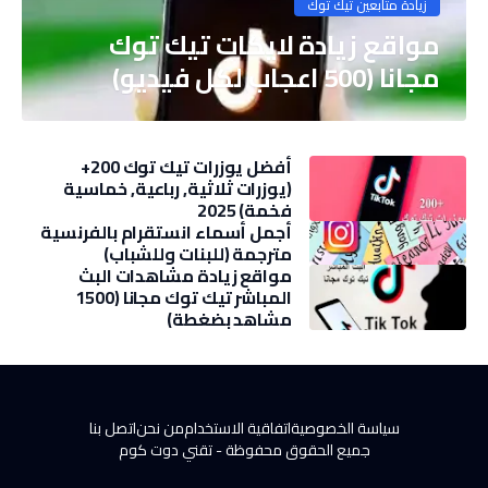
زيادة متابعين تيك توك
مواقع زيادة لايكات تيك توك
مجانا (500 اعجاب لكل فيديو)
أفضل يوزرات تيك توك 200+
(يوزرات ثلاثية, رباعية, خماسية
فخمة) 2025
أجمل أسماء انستقرام بالفرنسية
مترجمة (للبنات وللشباب)
مواقع زيادة مشاهدات البث
المباشر تيك توك مجانا (1500
مشاهد بضغطة)
سياسة الخصوصية
اتفاقية الاستخدام
من نحن
اتصل بنا
جميع الحقوق محفوظة -
تقني دوت كوم