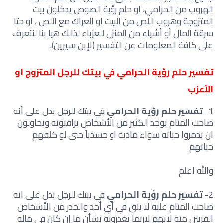
الهروب من الحرامي، او حلم رؤية الصوص يدخلون بيت
المتزوجة وهروب اللص من البيت او العراك مع اللص ، او حتا
سرقة المال أو أشياء من المنزل للعزباء لذالك هيا بنا لنتعرف
على كافة المعلومات عن التفسير (لإبن سيرين).
تفسير حلم رؤية الحرامي في بيتك للرجل المتزوج او
الأعزب
1-
تفسير حلم رؤية الحرامي
في بيتك للرجل يدل على أنه
صاحب المنام يوجد الكثير من الأشخاص يراقبونه ويحاولون
ان يدمروا حياته سواء مادية او جسدياً حتى لو كلفهم
حياتهم
والله اعلم
2-
تفسير حلم رؤية الحرامي
في بيتك للرجل يدل على انه
صاحب المنام عليه لا يثق في أي أحد والحذر من الأشخاص
القربين منه لانهم لاربما يغدرونه بشأن ما إن كان في ماله