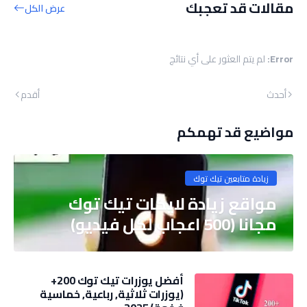
مقالات قد تعجبك
عرض الكل
Error:
لم يتم العثور على أي نتائج
أحدث
أقدم
مواضيع قد تهمكم
زيادة متابعين تيك توك
مواقع زيادة لايكات تيك توك
مجانا (500 اعجاب لكل فيديو)
أفضل يوزرات تيك توك 200+
(يوزرات ثلاثية, رباعية, خماسية