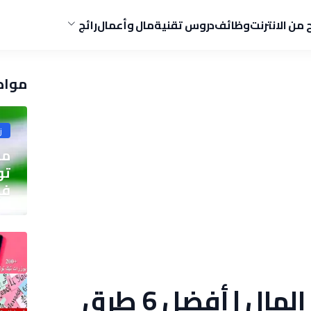
ح من الانترنت
وظائف
دروس تقنية
مال وأعمال
رائج
مواض
ز
مو
في
لف العجلة واربح المال | أفضل 6 طرق