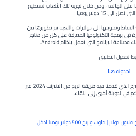
ا على الهاتف ، ومن خلال تجربة تلك الألعاب تستطيع
ل الى 15 دولار يوميا
لنقاط وتحويلها الى دولارات واللعبة تم تطويرها من
Sidtech Studio الشعيرة في برمجة التكنولوجيا المعرفة على كل من متاجر
اعة البرنامج التي تعمل بنظام Android.
بط تحميل التطبيق
تجدونه هنا
وإلى هنا نكون قد انتهينا من هذا الشرح الذي قدمنا فيه طريقة الربح من الانترنت 2024 عبر
م في تدوينة أخرى إلى اللقاء.
مبروك وأخيرا سوف تربح جائزة ربح مليون دولار | جاوب واربح 500 دولار يوميا ادخل