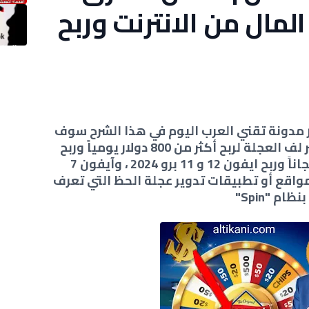
ال من الانترنت وربح
وار مدونة تقني العرب اليوم في هذا الشرح سوف
نقدم لكم أفضل 4 طرق للربح عبر لف العجلة لربح أكثر من 800 دولار يومياً وربح
بطاقات جوجل بلاي وأيتونز مجاناً وربح ايفون 12 و 11 برو 2024 ، وآيفون 7
 مواقع أو تطبيقات تدوير عجلة الحظ التي تعرف
بنظام "Spin"