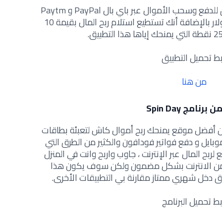
بالإضافة أن التطبيق يمنحك عدة طرق للدفع وسحب الأموال عبر باي بال PayPal و Paytm
بالإضافة أن الحد الأدنى للدفع 15 دولار بالإضافة أنك تستطيع استلام ربح المال بقيمة 10
بط تحميل التطبيق
من هنا
 برنامج Spin Day
عن أفضل موقع يمنحك ربح أموال كاش لتعبئة بطاقات
ايل و دفع فواتير فودافون والكثير من الطرق التي
ربح المال عبر الإنترنت ، جاوب واربح وانت في المنزل
بح من الانترنت بشكل مضمون ولكن سوف يكون هذا
ق دخل شهري ممتاز مقارنة بي التطبيقات الأخرى.
بط تحميل البرنامج