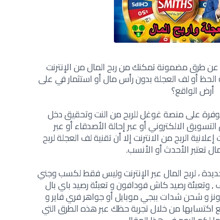
عن طرق مضمونة تمكنك من ربح المال من الإنترنت
لحظ أو لف العجلة بدون رأس مال أو استثمار في على
أرض الواقع؟
متوفرة على منصة غوغل
للربح من النت
وتحقيق دخل
تسويق الالكتروني أو عبر إحالة الأصدقاء أو عبر
إعلانية
الربح من الانترنت
إلا أن تقنية لف العجلة لربح
لمال تعتبر الأحدث أو الأنسب.
لجديدة ، لربح المال عبر الإنترنت وليس فقط لكسب وجني
ف , وتعبئة رصيد كاش فودافون و تعبئة رصيد باي بال
 وايتونز و شحن شدات ببجي موبايل أو جواهر فري فاير و
طيع اكتسابها من خلال تجربة حظك عبر هذه الطرق التي