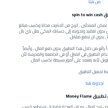
من هنا
ق
spin to win cash
تمكن المبتدئين ، الربح من الانترنت مجانا وكسب مبالغ
 بدون تعقيد وتحويله إلى حسابك البنكي مثل باي بال
ل.
ئع من خلال هذا التطبيق بدون دفع المال ، وأيضاً
م التطبيق في المنزل أو في الجامعة والمدرسة لأن
طويل لأنه يعتمد على أمور بسيطة لكسب المال.
بط تحميل التطبيق
تجدونه هنا
ق Money Flame
ص لربح المال عبر لف العجلة فقط بل تستطيع كسب