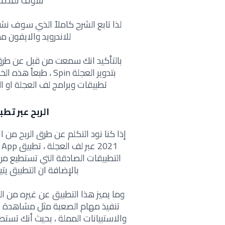
سوف نقدمها 
لذا تابع الشرح كاملاً الذي سوف نش
للاندرويد والايفون مج
بالتأكيد انك سمعت من قبل عن طرق 
بتدوير العجلة Spin 
تطبيقات وبرامج لف العجلة او ا
الربح عبر تطبيق ey Cash App
إذا كنا نود التكلم عن طرق الربح من ا
التطبيقات الصادقة التي تستطيع من
بالإضافة ان التطبيق يت
وما يميز هذا التطبيق عن غيره من الت
تنفيذ مهام الصعبة مثل مشاهدة ال
والاستبيانات المملة ، بحيث أنك تستطي