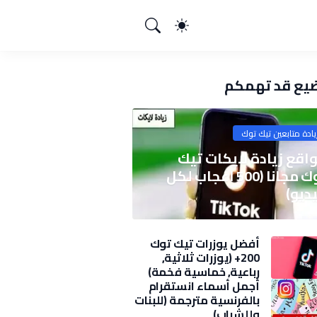
يع قد تهمكم
يادة متابعين تيك توك
اقع زيادة لايكات تيك
توك مجانا (500 اعجاب لكل
ديو)
أفضل يوزرات تيك توك
200+ (يوزرات ثلاثية,
رباعية, خماسية فخمة)
2025
أجمل أسماء انستقرام
بالفرنسية مترجمة (للبنات
وللشباب)